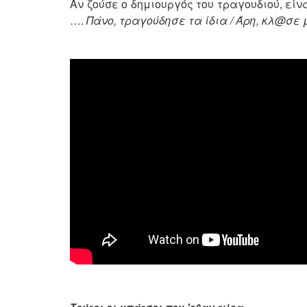
Αν ζούσε ο δημιουργός του τραγουδιού, εί
….
Πάνο, τραγούδησε τα ίδια / Άρη, κλ@σε