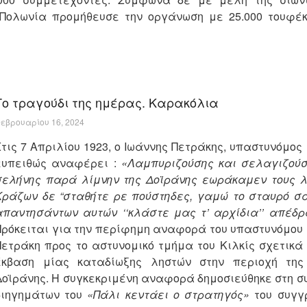
 Πολωνία προμήθευσε την οργάνωση με 25.000 τουφέκ
Το τραγούδι της ημέρας. Καρακόλια
εβρουαρίου 16, 2024
Στις 7 Απριλίου 1923, ο Ιωάννης Πετράκης, υπαστυνόμος 
ευπειθώς αναφέρει :
«Λαμπυριζούσης και σελαγιζούσ
σελήνης παρά λίμνην της Δοϊράνης εωράκαμεν τους λ
Κράζων δε “σταθήτε ρε πούστηδες, γαμώ το σταυρό σας
απαντησάντων αυτών ‘‘κλάστε μας τ’ αρχίδια’’ απέδ
Πρόκειται για την περίφημη αναφορά του υπαστυνόμου 
Πετράκη προς το αστυνομικό τμήμα του Κιλκίς σχετικά
έκβαση μίας καταδίωξης ληστών στην περιοχή της
Δοϊράνης. H συγκεκριμένη αναφορά δημοσιεύθηκε στη σ
διηγημάτων του
«Πάλι κεντάει ο στρατηγός»
του συγ