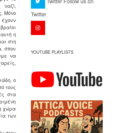
Twitter
Follow us on
 ναζί,
ς. Μόνο
Twitter
ι έχουν
Εβραίοι
 αυτή η
και στη
, όπου
YOUTUBE PLAYLISTS
υμε να
χαρείς,
άδη, ο
πό τους
ές στα
ριμένη
 η χώρα
φία των
ύν στην