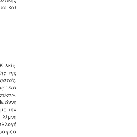
ια και
Κιλκίς,
ης της
ηστάς.
’’ και
ρασαν»
.
Ιωάννη
 με την
 λίμνη
υλλογή
γραφέα