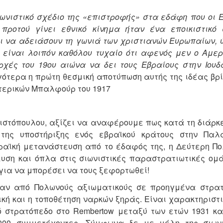
ωνιστικό σχέδιο της «επιστροφής» στα εδάφη που οι 
προτού γίνει εθνικό κίνημα ήταν ένα εποικιστικό 
οι να αδειάσουν τη γωνιά των χριστιανών Ευρωπαίων, 
 είναι λοιπόν καθόλου τυχαίο ότι αφενός μεν ο Αμερ
ρχές του 19ου αιώνα να δει τους Εβραίους στην Ιουδ
γότερα η πρώτη θεσμική αποτύπωση αυτής της ιδέας βρ
ωτερικών Μπαλφούρ του 1917
ιστόπουλου, αξίζει να αναφέρουμε πως κατά τη διάρκε
της υποστήριξης ενός εβραϊκού κράτους στην Παλα
βραϊκή μετανάστευση από το έδαφός της, η Δεύτερη Πο
υση και όπλα στις σιωνιστικές παραστρατιωτικές ομά
για να μπορέσει να τους ξεφορτωθεί!
αν από Πολωνούς αξιωματικούς σε προηγμένα στρατ
κή και η τοποθέτηση ναρκών ξηράς. Είναι χαρακτηριστ
 στρατόπεδο στο Rembertow μεταξύ των ετών 1931 και
000 συμμετέχοντες. Σύμφωνα δε με μέλη της σιωνι