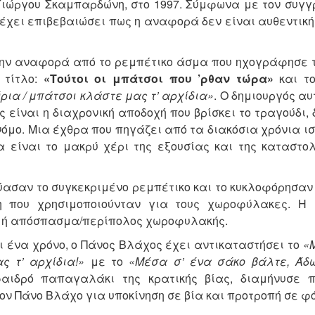
Γιώργου Σκαμπαρδώνη, στο 1997. Σύμφωνα με τον συγ
, έχει επιβεβαιώσει πως η αναφορά δεν είναι αυθεντικ
την αναφορά από το ρεμπέτικο άσμα που ηχογράφησε τ
 τίτλο:
«Τούτοι οι μπάτσοι που ’ρθαν τώρα»
και το
ια / μπάτσοι κλάστε μας τ’ αρχίδια»
. Ο δημιουργός αυ
ς είναι η διαχρονική αποδοχή που βρίσκει το τραγούδι,
νόμο. Μια έχθρα που πηγάζει από τα διακόσια χρόνια ι
α είναι το μακρύ χέρι της εξουσίας και της καταστολ
ασκεύασαν το συγκεκριμένο ρεμπέτικο και το κυκλοφόρησαν
που χρησιμοποιούνταν για τους χωροφύλακες. Η 
α ή απόσπασμα/περίπολος χωροφυλακής.
ι ένα χρόνο, ο Πάνος Βλάχος έχει αντικαταστήσει το
«
ς τ’ αρχίδια!»
με το
«Μέσα σ’ ένα σάκο βάλτε, Άδω
φαιδρό παπαγαλάκι της κρατικής βίας, διαμήνυσε 
ον Πάνο Βλάχο για υποκίνηση σε βία και προτροπή σε φ