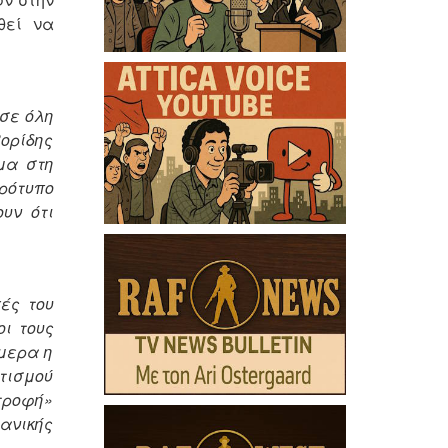
θεί να
 σε όλη
Βορίδης
μα στη
ρότυπο
υν ότι
ές του
οι τους
μερα η
ατισμού
τροφή»
ανικής