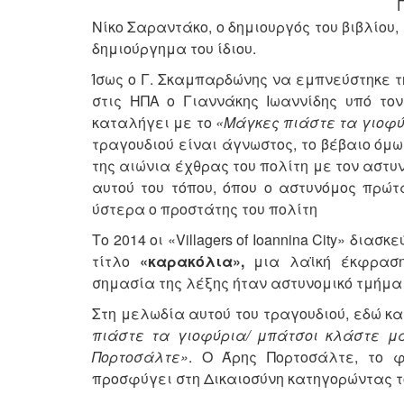
Νίκο Σαραντάκο, ο δημιουργός του βιβλίου
δημιούργημα του ίδιου.
Ίσως ο Γ. Σκαμπαρδώνης να εμπνεύστηκε 
στις ΗΠΑ ο Γιαννάκης Ιωαννίδης υπό τον
καταλήγει με το
«Μάγκες πιάστε τα γιοφύρ
τραγουδιού είναι άγνωστος, το βέβαιο όμω
της αιώνια έχθρας του πολίτη με τον αστυ
αυτού του τόπου, όπου ο αστυνόμος πρώτ
ύστερα ο προστάτης του πολίτη
Το 2014 οι «Villagers of Ioannina City» δι
τίτλο
«καρακόλια»,
μια λαϊκή έκφραση 
σημασία της λέξης ήταν αστυνομικό τμήμ
Στη μελωδία αυτού του τραγουδιού, εδώ κα
πιάστε τα γιοφύρια/ μπάτσοι κλάστε μα
Πορτοσάλτε»
. Ο Άρης Πορτοσάλτε, το 
προσφύγει στη Δικαιοσύνη κατηγορώντας τ