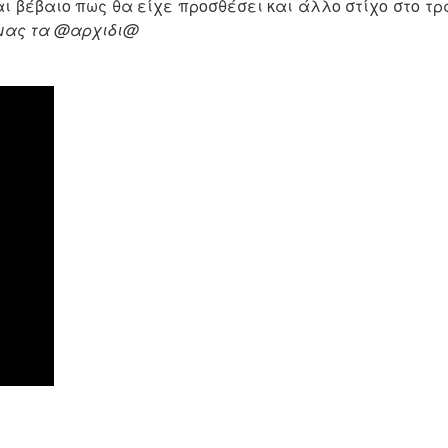
ναι βέβαιο πως θα είχε προσθέσει και άλλο στίχο στο τ
 μας τα @αρχιδι@