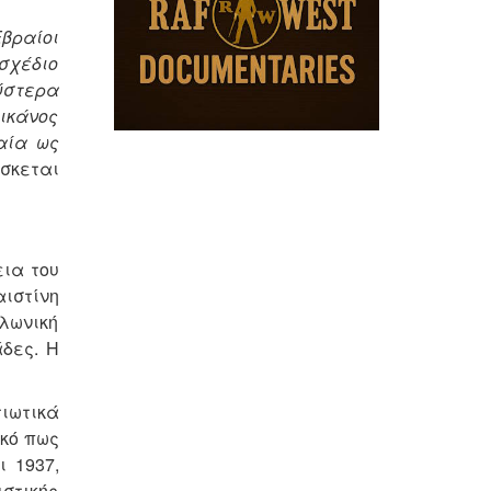
Εβραίοι
σχέδιο
ύστερα
ικάνος
αία ως
ίσκεται
ια του
ιστίνη
λωνική
δες. Η
ιωτικά
ικό πως
 1937,
στικής