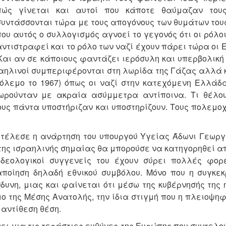
πώς γίνεται και αυτοί που κάποτε θαύμαζαν τους
συντάσσονται τώρα με τους απογόνους των θυμάτων του
που αυτός ο συλλογισμός αγνοεί το γεγονός ότι οι ρόλο
αντιστραφεί και το ρόλο των ναζί έχουν πάρει τώρα οι 
 Και αν σε κάποιους φαντάζει ιερόσυλη και υπερβολική
Ισραηλινοί συμπεριφέρονται στη λωρίδα της Γάζας αλλά 
όλεμο το 1967) όπως οι ναζί στην κατεχόμενη Ελλάδα
μωρούνταν με ακραία ασύμμετρα αντίποινα. T
ι θέλο
ιους πάντα υποστήριζαν και υποστηρίζουν. Τους πολεμο
τέλεσε η ανάρτηση του υπουργού Υγείας Άδωνι Γεωργι
 της ισραηλινής σημαίας θα μπορούσε να κατηγορηθεί α
 ιδεολογικοί συγγενείς του έχουν σύρει πολλές φορ
ποίηση δηλαδή εθνικού συμβόλου. Μόνο που η συγκεκ
δυνη, μιας και φαίνεται ότι μέσω της κυβέρνησής της
ο της Μέσης Ανατολής, την ίδια στιγμή που η πλειοψη
 αντίθεση θέση.
ι για τις τεράστιες ευθύνες της Ευρώπης που συντελο