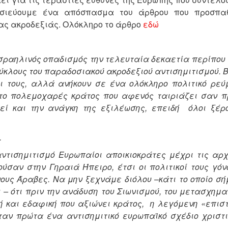
οσιεύουμε ένα απόσπασμα του άρθρου που προσπα
ας ακροδεξιάς. Ολόκληρο το άρθρο
εδώ
ισραηλινός οπαδισμός την τελευταία δεκαετία περίπου
ύκλους του παραδοσιακού ακροδεξιού αντισημιτισμού. 
οι τους, αλλά ανήκουν σε ένα ολόκληρο πολιτικό ρεύ
το πολεμοχαρές κράτος που αφενός ταιριάζει σαν π
εί και την ανάγκη της εξιλέωσης, επειδή όλοι ξέρο
.
ντισημιτισμό Ευρωπαίοι αποικιοκράτες μέχρι τις αρχ
ύσαν στην Γηραιά Ήπειρο, έτσι οι πολιτικοί τους γόν
υς Άραβες. Να μην ξεχνάμε διόλου –κάτι το οποίο σή
 – ότι πριν την ανάδυση του Σιωνισμού, του μετασχημ
κή και εδαφική που αξιώνει κράτος, η λεγόμενη «επισ
ταν πρώτα ένα αντισημιτικό ευρωπαϊκό σχέδιο χριστι