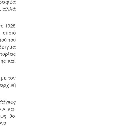
γραφέα
ή, αλλά
ο 1928
 οποίο
τού του
 δείγμα
στορίας
ής και
 με τον
αρχική
Μάγκες
νι και
πως θα
όνο