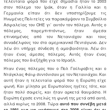
τελευταία φορά που είχε σημασία ήταν το 2003
στον πόλεμο του Ιράκ, όταν η Γαλλία και η
Γερμανία είπαν ότι δεν υποστηρίζουμε τις
Ηνωμένες Πολιτείες να παρακάμψουν το Συμβούλιο
Ασφαλείας του ΟΗΕ γι’ αυτόν τον πόλεμο. Αυτός ο
πόλεμος, παρεμπιπτόντως, ήταν άμεσα
επινοημένος από τον Νετανιάχου και τους
συναδέλφους του στο αμερικανικό Πεντάγωνο. Δεν
λέω ότι υπήρχε σύνδεση ή αμοιβαιότητα. Λέω ότι
ήταν ένας άμεσος πόλεμος. Αυτός ήταν ένας
πόλεμος που διεξήχθη για το Ισραήλ.
Ήταν ένας πόλεμος που ο Πολ Γούλφοβιτς και ο
Ντάγκλας Φάιφ συντόνισαν με τον Νετανιάχου. Και
αυτή ήταν η τελευταία φορά που η Ευρώπη είχε
φωνή. Και μίλησα με Ευρωπαίους ηγέτες τότε, και
ήταν πολύ σαφείς, και ήταν αρκετά θαυμάσιο. Η
Ευρώπη έχασε εντελώς τη φωνή της μετά από αυτό,
αλλά κυρίως το 2008. Τώρα
αυτό που συνέβη μετά
το 1991 για να φτάσουμε στο 2008 είναι ότι οι