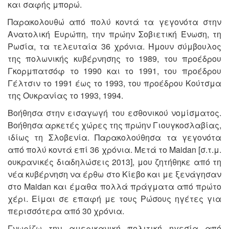
και σαφής μπορώ.
Παρακολουθώ από πολύ κοντά τα γεγονότα στην
Ανατολική Ευρώπη, την πρώην Σοβιετική Ένωση, τη
Ρωσία, τα τελευταία 36 χρόνια. Ήμουν σύμβουλος
της πολωνικής κυβέρνησης το 1989, του προέδρου
Γκορμπατσόφ το 1990 και το 1991, του προέδρου
Γέλτσιν το 1991 έως το 1993, του προέδρου Κούτσμα
της Ουκρανίας το 1993, 1994.
Βοήθησα στην εισαγωγή του εσθονικού νομίσματος.
Βοήθησα αρκετές χώρες της πρώην Γιουγκοσλαβίας,
ιδίως τη Σλοβενία. Παρακολούθησα τα γεγονότα
από πολύ κοντά επί 36 χρόνια. Μετά το Maidan [σ.τ.μ.
ουκρανικές διαδηλώσεις 2013], μου ζητήθηκε από τη
νέα κυβέρνηση να έρθω στο Κίεβο και με ξενάγησαν
στο Maidan και έμαθα πολλά πράγματα από πρώτο
χέρι. Είμαι σε επαφή με τους Ρώσους ηγέτες για
περισσότερα από 30 χρόνια.
Γνωρίζω την αμερικανική πολιτική ηγεσία από