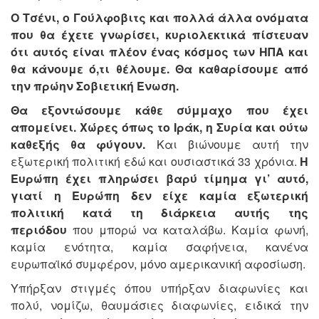
Ο Τσένι, ο Γούλφοβιτς και πολλά άλλα ονόματα
που θα έχετε γνωρίσει, κυριολεκτικά πίστευαν
ότι αυτός είναι πλέον ένας κόσμος των ΗΠΑ και
θα κάνουμε ό,τι θέλουμε.
Θα καθαρίσουμε από
την πρώην Σοβιετική Ένωση.
Θα εξοντώσουμε κάθε σύμμαχο που έχει
απομείνει.
Χώρες όπως το Ιράκ, η Συρία και ούτω
καθεξής θα φύγουν.
Και βιώνουμε αυτή την
εξωτερική πολιτική εδώ και ουσιαστικά 33 χρόνια.
Η
Ευρώπη έχει πληρώσει βαρύ τίμημα γι’ αυτό,
γιατί η Ευρώπη δεν είχε καμία εξωτερική
πολιτική κατά τη διάρκεια αυτής της
περιόδου
που μπορώ να καταλάβω. Καμία φωνή,
καμία ενότητα, καμία σαφήνεια, κανένα
ευρωπαϊκό συμφέρον, μόνο αμερικανική αφοσίωση.
Υπήρξαν στιγμές όπου υπήρξαν διαφωνίες και
πολύ, νομίζω, θαυμάσιες διαφωνίες, ειδικά την