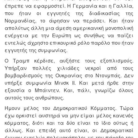
έπρεπε να εφαρμοστεί. Η Γερμανία και η Γαλλία,
που ήταν οι εγγυητές της διαδικασίας της
Νορμανδίας, το άφησαν να περάσει. Και ήταν
απολύτως άλλη μια άμεση αμερικανική μονοπολική
ενέργεια με την Ευρώπη ως συνήθως να παίζει
εντελώς άχρηστο επικουρικό ρόλο παρόλο που ήταν
εγγυητής της συμφωνίας.
Ο Τραμπ κέρδισε, αυξήστε τους εξοπλισμούς.
Υπήρξαν πολλές χιλιάδες νεκροί από τους
βομβαρδισμούς της Ουκρανίας στο Ντονμπάς. Δεν
υπήρξε συμφωνία Μινσκ ΙΙ. Και μετά ήρθε στην
εξουσία ο Μπάιντεν. Και, πάλι, γνωρίζω όλους
αυτούς τους ανθρώπους.
Ήμουν μέλος του Δημοκρατικού Κόμματος. Τώρα
έχω ορκιστεί αυστηρά να μην είμαι μέλος κανενός
κόμματος, διότι και τα δύο είναι το ίδιο ούτως ή
άλλως. Και επειδή αυτό είναι, οι Δημοκρατικοί
έγιναν εντελώς πολεμοκάπηλοι με την πάροδο του