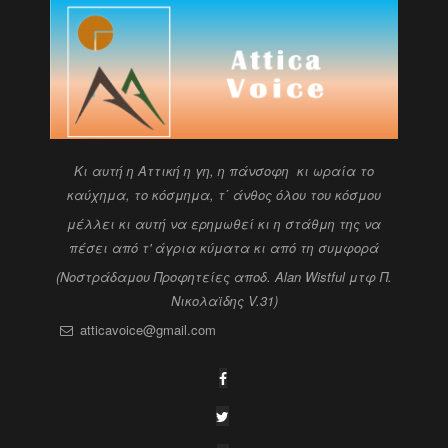
Kι αυτή η Αττική η γη, η πάνσοφη κι ωραία
το
καύχημα, το κόσμημα, τ΄ άνθος όλου του κόσμου
μέλλει κι αυτή να ερημωθεί κι η στάθμη της να
πέσει
από τ' άγρια κύματα κι από τη συμφορά
(Νοστράδαμου Προφητείες αποδ. Alan Wistful
μτφ Π.
Νικολαϊδης V.31)
atticavoice@gmail.com