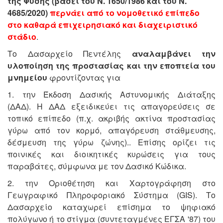
της Φύσης (βάσει του Ν. 1650/1986 και του Ν.
4685/2020)
περνάει από το νομοθετικό επίπεδο
στο καθαρά επιχειρησιακό και διαχειριστικό
στάδιο
.
Το Δασαρχείο Πεντέλης
αναλαμβάνει την
υλοποίηση της προστασίας και την εποπτεία του
μνημείου
φροντίζοντας για
1. την Έκδοση Δασικής Αστυνομικής Διάταξης
(ΔΑΔ).
Η ΔΑΔ εξειδικεύει τις απαγορεύσεις σε
τοπικό επίπεδο (π.χ. ακριβής ακτίνα προστασίας
γύρω από τον κορμό, απαγόρευση στάθμευσης,
δέσμευση της γύρω ζώνης).. Επίσης ο
ρίζει τις
ποινικές και διοικητικές κυρώσεις για τους
παραβάτες, σύμφωνα με τον Δασικό Κώδικα.
2. την Οριοθέτηση και Χαρτογράφηση στο
Γεωγραφικό Πληροφοριακό Σύστημα (GIS).
Το
Δασαρχείο καταχωρεί επίσημα το ψηφιακό
πολύγωνο ή το στίγμα (συντεταγμένες ΕΓΣΑ '87) του