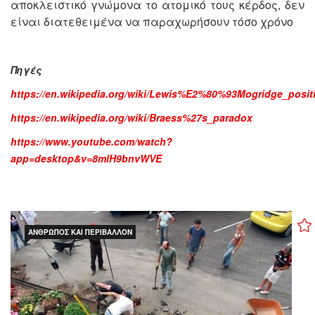
αποκλειστικό γνώμονα το ατομικό τους κέρδος, δεν
είναι διατεθειμένα να παραχωρήσουν τόσο χρόνο
Πηγές
https://en.wikipedia.org/wiki/Lewis%E2%80%93Mogridge_posit
https://en.wikipedia.org/wiki/Braess%27s_paradox
https://www.youtube.com/watch?
app=desktop&v=8mlH9bnvWVE
ΆΝΘΡΩΠΟΣ ΚΑΙ ΠΕΡΙΒΆΛΛΟΝ