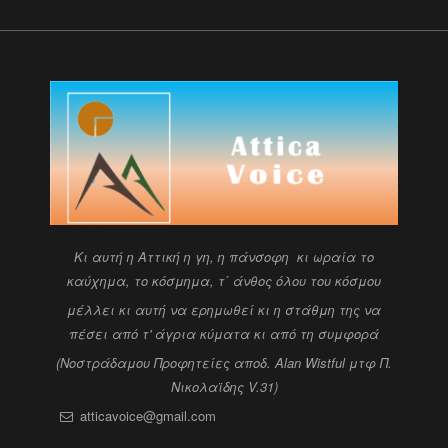
Kι αυτή η Αττική η γη, η πάνσοφη κι ωραία
το
καύχημα, το κόσμημα, τ΄ άνθος όλου του κόσμου
μέλλει κι αυτή να ερημωθεί κι η στάθμη της να
πέσει
από τ' άγρια κύματα κι από τη συμφορά
(Νοστράδαμου Προφητείες αποδ. Alan Wistful
μτφ Π.
Νικολαϊδης V.31)
atticavoice@gmail.com