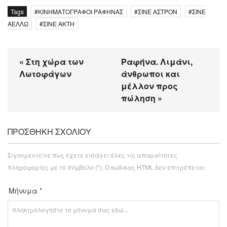
Tags
ΚΙΝΗΜΑΤΟΓΡΑΦΟΙ ΡΑΦΗΝΑΣ
ΣΙΝΕ ΑΣΤΡΟΝ
ΣΙΝΕ
ΑΕΛΛΩ
ΣΙΝΕ ΑΚΤΗ
« Στη χώρα των
Ραφήνα. Λιμάνι,
Λωτοφάγων
άνθρωποι και
μέλλον προς
πώληση »
ΠΡΟΣΘΉΚΗ ΣΧΟΛΊΟΥ
Σιγουρευτείτε πως έχετε εισάγει όλες τις απαραίτητες
πληροφορίες με το σύμβολο (*). Ο κώδικας HTML δεν επιτρέπεται.
Μήνυμα *