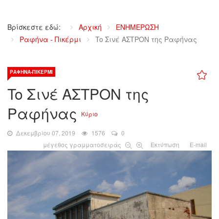
Βρίσκεστε εδώ:
Αρχική
ΕΝΗΜΕΡΩΣΗ
Ραφήνα - Πικέρμι
To Σινέ ΑΣΤΡΟΝ της Ραφήνας
ΡΑΦΉΝΑ-ΠΙΚΈΡΜΙ
To Σινέ ΑΣΤΡΟΝ της
Ραφήνας
Κύριο
Δεκεμβρίου 07, 2019
1576
0
μέγεθος γραμματοσειράς
Εκτύπωση
E-mail