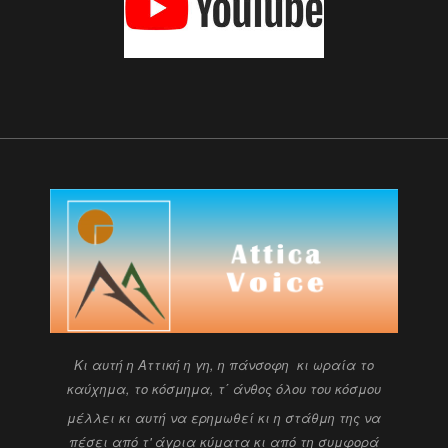
Kι αυτή η Αττική η γη, η πάνσοφη κι ωραία
το
καύχημα, το κόσμημα, τ΄ άνθος όλου του κόσμου
μέλλει κι αυτή να ερημωθεί κι η στάθμη της να
πέσει
από τ' άγρια κύματα κι από τη συμφορά