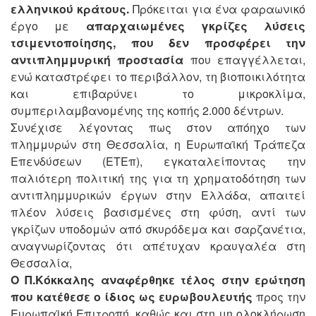
ελληνικού κράτους.
Πρόκειται για ένα φαραωνικό
έργο με
απαρχαιωμένες γκρίζες λύσεις
τσιμεντοποίησης, που δεν προσφέρει την
αντιπλημμυρική προστασία
που επαγγέλλεται,
ενώ καταστρέφει το περιβάλλον, τη βιοποικιλότητα
και επιβαρύνει το μικροκλίμα,
συμπεριλαμβανομένης της κοπής 2.000 δέντρων.
Συνέχισε λέγοντας πως στον απόηχο των
πλημμυρών στη Θεσσαλία, η Ευρωπαϊκή Τράπεζα
Επενδύσεων (ΕΤΕπ), εγκαταλείποντας την
παλιότερη πολιτική της για τη χρηματοδότηση των
αντιπλημμυρικών έργων στην Ελλάδα, απαιτεί
πλέον λύσεις βασισμένες στη φύση, αντί των
γκρίζων υποδομών από σκυρόδεμα και σαρζανέτια,
αναγνωρίζοντας ότι απέτυχαν κραυγαλέα στη
Θεσσαλία,
Ο Π.Κόκκαλης αναφέρθηκε τέλος στην ερώτηση
που κατέθεσε ο ίδιος ως ευρωβουλευτής
προς την
Ευρωπαϊκή Επιτροπή, καθώς και στη μη ολοκλήρωση