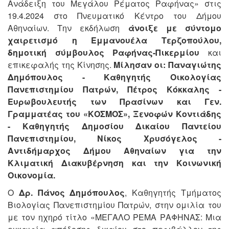
Ανάδειξη του Μεγάλου Ρέματος Ραφήνας» στις
19.4.2024 στο Πνευματικό Κέντρο του Δήμου
Αθηναίων. Την εκδήλωση
άνοιξε με σύντομο
χαιρετισμό η Εμμανουέλα Τερζοπούλου,
δημοτική σύμβουλος Ραφήνας-Πικερμίου
και
επικεφαλής της Κίνησης.
Μίλησαν οι: Παναγιώτης
Δημόπουλος - Καθηγητής Οικολογίας
Πανεπιστημίου Πατρών, Πέτρος Κόκκαλης -
Ευρωβουλευτής των Πρασίνων και Γεν.
Γραμματέας του «ΚΟΣΜΟΣ», Ξενοφών Κοντιάδης
- Καθηγητής Δημοσίου Δικαίου Παντείου
Πανεπιστημίου, Νίκος Χρυσόγελος -
Αντιδήμαρχος Δήμου Αθηναίων για την
Κλιματική Διακυβέρνηση και την Κοινωνική
Οικονομία.
Ο
Δρ. Πάνος Δημόπουλος
, Καθηγητής Τμήματος
Βιολογίας Πανεπιστημίου Πατρών, στην ομιλία του
με τον ηχηρό τίτλο «ΜΕΓΑΛΟ ΡΕΜΑ ΡΑΦΗΝΑΣ: Μια