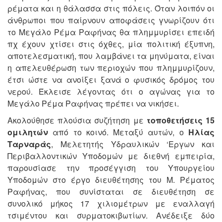
ρέματα και η θάλασσα στις πόλεις. Όταν λοιπόν οι
άνθρωποι που παίρνουν αποφάσεις γνωρίζουν ότι
το Μεγάλο Ρέμα Ραφήνας θα πλημμυρίσει επειδή
πχ έχουν χτίσει στις όχθες, μία πολιτική έξυπνη,
αποτελεσματική, που λαμβάνει τα μηνύματα, είναι
η απελευθέρωση των περιοχών που πλημμυρίζουν,
έτσι ώστε να ανοίξει ξανά ο φυσικός δρόμος του
νερού. Έκλεισε λέγοντας ότι ο αγώνας για το
Μεγάλο Ρέμα Ραφήνας πρέπει να νικήσει.
Ακολούθησε πλούσια συζήτηση με
τοποθετήσεις 15
ομιλητών
από το κοινό. Μεταξύ αυτών, ο
Ηλίας
Ταρναράς
, Μελετητής Υδραυλικών ‘Εργων και
Περιβαλλοντικών Υποδομών με διεθνή εμπειρία,
παρουσίασε την προσέγγιση του Υπουργείου
Υποδομών στο έργο διευθέτησης του Μ. Ρέματος
Ραφήνας, που συνίσταται σε διευθέτηση σε
συνολικό μήκος 17 χιλιομέτρων με εναλλαγή
τσιμέντου και συρματοκιβωτίων. Ανέδειξε δύο