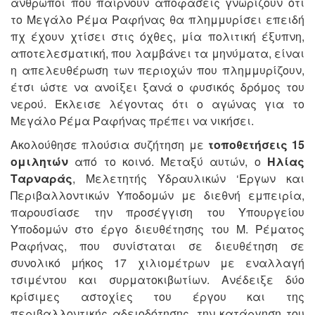
άνθρωποι που παίρνουν αποφάσεις γνωρίζουν ότι
το Μεγάλο Ρέμα Ραφήνας θα πλημμυρίσει επειδή
πχ έχουν χτίσει στις όχθες, μία πολιτική έξυπνη,
αποτελεσματική, που λαμβάνει τα μηνύματα, είναι
η απελευθέρωση των περιοχών που πλημμυρίζουν,
έτσι ώστε να ανοίξει ξανά ο φυσικός δρόμος του
νερού. Έκλεισε λέγοντας ότι ο αγώνας για το
Μεγάλο Ρέμα Ραφήνας πρέπει να νικήσει.
Ακολούθησε πλούσια συζήτηση με
τοποθετήσεις 15
ομιλητών
από το κοινό. Μεταξύ αυτών, ο
Ηλίας
Ταρναράς
, Μελετητής Υδραυλικών ‘Εργων και
Περιβαλλοντικών Υποδομών με διεθνή εμπειρία,
παρουσίασε την προσέγγιση του Υπουργείου
Υποδομών στο έργο διευθέτησης του Μ. Ρέματος
Ραφήνας, που συνίσταται σε διευθέτηση σε
συνολικό μήκος 17 χιλιομέτρων με εναλλαγή
τσιμέντου και συρματοκιβωτίων. Ανέδειξε δύο
κρίσιμες αστοχίες του έργου και της
περιβαλλοντικής αδειοδότησης, την κατάργηση του