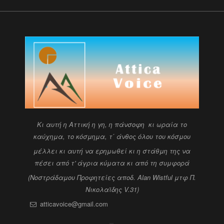
Kι αυτή η Αττική η γη, η πάνσοφη κι ωραία
το
καύχημα, το κόσμημα, τ΄ άνθος όλου του κόσμου
μέλλει κι αυτή να ερημωθεί κι η στάθμη της να
πέσει
από τ' άγρια κύματα κι από τη συμφορά
(Νοστράδαμου Προφητείες αποδ. Alan Wistful
μτφ Π.
Νικολαϊδης V.31)
atticavoice@gmail.com