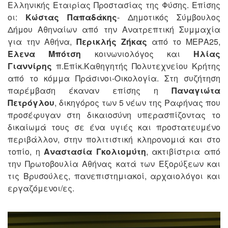
Ελληνικής Εταιρίας Προστασίας της Φύσης. Επίσης
οι:
Κώστας Παπαδάκης
- Δημοτικός Σύμβουλος
Δήμου Αθηναίων από την Ανατρεπτική Συμμαχία
για την Αθήνα,
Περικλής Ζήκας
από το ΜΕΡΑ25,
Έλενα Μπότση
κοινωνιολόγος και
Ηλίας
Γιαννίρης
π.Επίκ.Καθηγητής Πολυτεχνείου Κρήτης
από το κόμμα Πράσινοι-Οικολογία. Στη συζήτηση
παρέμβαση έκαναν επίσης η
Παναγιώτα
Πετρόγλου
, δικηγόρος των 5 νέων της Ραφήνας που
προσέφυγαν στη δικαιοσύνη υπερασπίζοντας το
δικαίωμά τους σε ένα υγιές και προστατευμένο
περιβάλλον, στην πολιτιστική κληρονομιά και στο
τοπίο, η
Αναστασία Γκολιομύτη
, ακτιβίστρια από
την Πρωτοβουλία Αθήνας κατά των Εξορύξεων και
τις Βρυσούλες, πανεπιστημιακοί, αρχαιολόγοι και
εργαζόμενοι/ες.