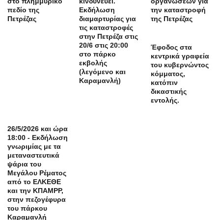
στο πλημμυρικό
κινδυνεύει.
οργανώσεων για
πεδίο της
Εκδήλωση
την καταστροφή
Πετρέζας
διαμαρτυρίας για
της Πετρέζας
τις καταστροφές
στην Πετρέζα στις
20/6 στις 20:00
Έφοδος στα
στο πάρκο
κεντρικά γραφεία
εκβολής
του κυβερνώντος
(λεγόμενο και
κόμματος,
Καραμανλή)
κατόπιν
δικαστικής
εντολής.
26/5/2026 και ώρα
18:00 - Εκδήλωση
γνωριμίας με τα
μεταναστευτικά
ψάρια του
Μεγάλου Ρέματος
από το ΕΛΚΕΘΕ
και την ΚΠΑΜΡΡ,
στην πεζογέφυρα
του πάρκου
Καραμανλή