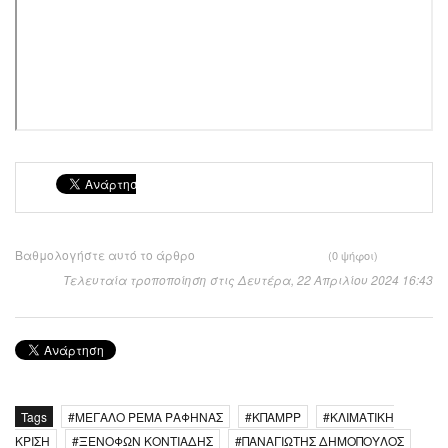
Βαθμολογήστε αυτό το άρθρο
(0 ψήφοι)
Τελευταία τροποποίηση στις Δευτέρα, 22 Απριλίου 2024 16:43
Tags
ΜΕΓΑΛΟ ΡΕΜΑ ΡΑΦΗΝΑΣ
ΚΠΑΜΡΡ
ΚΛΙΜΑΤΙΚΗ
ΚΡΙΣΗ
ΞΕΝΟΦΩΝ ΚΟΝΤΙΑΔΗΣ
ΠΑΝΑΓΙΩΤΗΣ ΔΗΜΟΠΟΥΛΟΣ