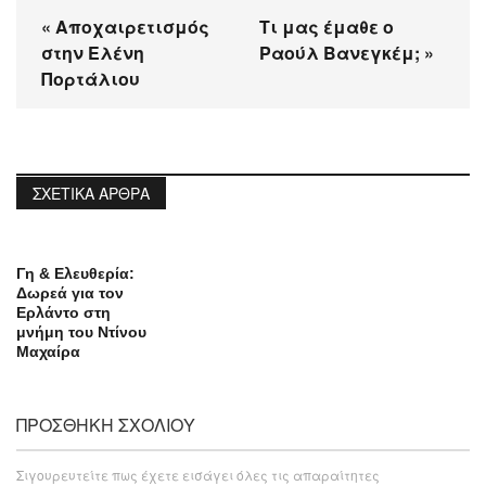
« Αποχαιρετισμός
Τι μας έμαθε ο
στην Ελένη
Ραούλ Βανεγκέμ; »
Πορτάλιου
ΣΧΕΤΙΚΆ ΆΡΘΡΑ
Γη & Ελευθερία:
Δωρεά για τον
Ερλάντο στη
μνήμη του Ντίνου
Μαχαίρα
ΠΡΟΣΘΉΚΗ ΣΧΟΛΊΟΥ
Σιγουρευτείτε πως έχετε εισάγει όλες τις απαραίτητες