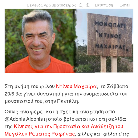
μέγεθος γραμματοσειράς
Εκτύπωση
E-mail
Στη μνήμη του φίλου
Ντίνου Μαχαίρα
, το Σάββατο
20/6 θα γίνει συνάντηση για την ονοματοδοσία του
μονοπατιού του, στην Πεντέλη.
Όπως αναφέρει και η σχετική ανάρτηση από
@Adonis Aidonis η οποία βρίσκεται και στη σελίδα
της
Κίνησης για την Προστασία και Ανάδειξη του
Μεγάλου Ρέματος Ραφήνας
,
φίλες και φίλοι στις