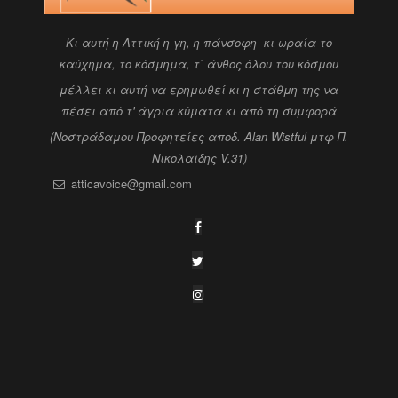
Kι αυτή η Αττική η γη, η πάνσοφη κι ωραία
το
καύχημα, το κόσμημα, τ΄ άνθος όλου του κόσμου
μέλλει κι αυτή να ερημωθεί κι η στάθμη της να
πέσει
από τ' άγρια κύματα κι από τη συμφορά
(Νοστράδαμου Προφητείες αποδ. Alan Wistful
μτφ Π.
Νικολαϊδης V.31)
atticavoice@gmail.com