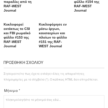
παραλίες από τη
φύλλο #154 της
RAF-WEST
RAF-WEST
Journal
Journal
Κυκλοφορεί
Κυκλοφόρησε εν
εκτάκτως το CSI
μέσω έργων,
και FBI ρωμαϊκό
καυσαερίων και
φύλλο #153 της
πλοίων το φύλλο
RAF-WEST
#151 της RAF-
Journal
WEST Journal
ΠΡΟΣΘΉΚΗ ΣΧΟΛΊΟΥ
Σιγουρευτείτε πως έχετε εισάγει όλες τις απαραίτητες
πληροφορίες με το σύμβολο (*). Ο κώδικας HTML δεν επιτρέπεται.
Μήνυμα *