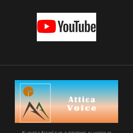
Kι αυτή η Αττική η γη, η πάνσοφη κι ωραία
το