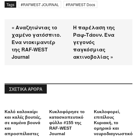
Tags
RAFWEST JOURNAL
RAFWEST Docs
« Αναζητώντας το
Η παρέλαση της
χαμένο γατόσπιτο.
Ραφ-Τάουν. Ένα
Ένα ντοκιμαντέρ
γεγονός
της RAF-WEST
παγκόσμιας
Journal
ακτινοβολίας »
ΣΧΕΤΙΚΆ ΆΡΘΡΑ
Καλό καλοκαίρι
Κυκλοφόρησε το
Κυκλοφορεί,
και καλές βουτιές,
κατασκοπευτικό
επιτέλους
σε καμένα βουνά
φύλλο #155 της
Κυριακή, το
και
RAF-WEST
ομηρικό και
απροσπέλαστες
Journal
νευροδιαγνωστικό