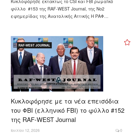
Κυκλοφόρησε εκτάκτως το CSI και FBI ρωμαϊκό
φύλλο #153 της RAF-WEST Journal, της Νο2
εφημερίδας της Ανατολικής Αττικής Η ΡΑΦ…
RAF-WEST JOURNAL
Κυκλοφόρησε με τα νέα επεισόδια
του ΦΒΙ (ελληνικό FBI) το φύλλο #152
της RAF-WEST Journal
Ιουλίου 12, 2026
0