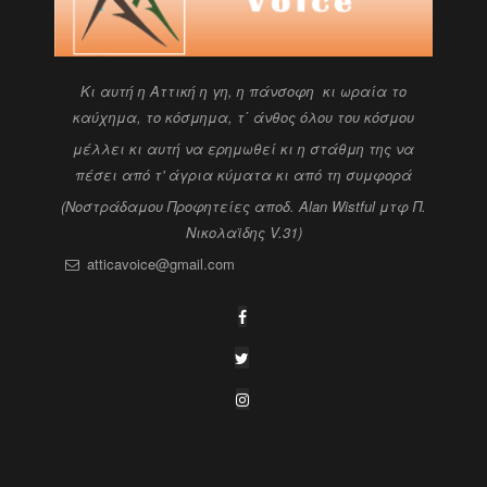
Kι αυτή η Αττική η γη, η πάνσοφη κι ωραία
το
καύχημα, το κόσμημα, τ΄ άνθος όλου του κόσμου
μέλλει κι αυτή να ερημωθεί κι η στάθμη της να
πέσει
από τ' άγρια κύματα κι από τη συμφορά
(Νοστράδαμου Προφητείες αποδ. Alan Wistful
μτφ Π.
Νικολαϊδης V.31)
atticavoice@gmail.com