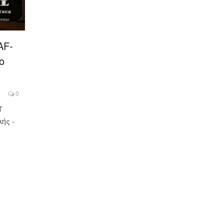
AF-
ο
0
T
ής -