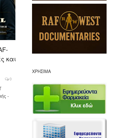
AF-
ς και
ΧΡΉΣΙΜΑ
0
T
ής -