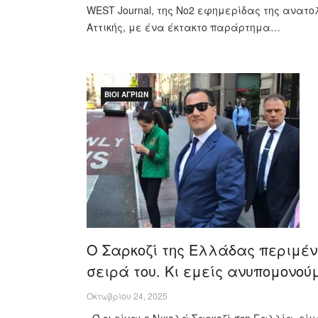
WEST Journal, της Νο2 εφημερίδας της ανατο
Αττικής, με ένα έκτακτο παράρτημα…
ΒΊΟΙ ΑΓΡΊΩΝ
Ο Σαρκοζί της Ελλάδας περιμέν
σειρά του. Κι εμείς ανυπομονού
Οκτωβρίου 24, 2025
«Ό,τι είναι ο Νικολά Σαρκοζί στη Γαλλία, εί