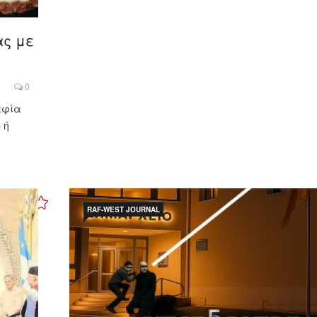
ας με
0
αφία
 ή
RAF-WEST JOURNAL