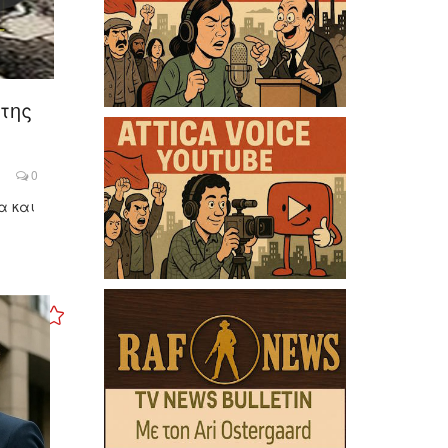
της
0
α και