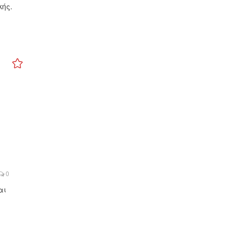
κής.
0
αι