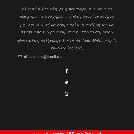
Kι αυτή η Αττική η γη, η πάνσοφη κι ωραία
το
καύχημα, το κόσμημα, τ΄ άνθος όλου του κόσμου
μέλλει κι αυτή να ερημωθεί κι η στάθμη της να
πέσει
από τ' άγρια κύματα κι από τη συμφορά
(Νοστράδαμου Προφητείες αποδ. Alan Wistful
μτφ Π.
Νικολαϊδης V.31)
atticavoice@gmail.com
© 2022 Atticavoice All Rights Reserved.