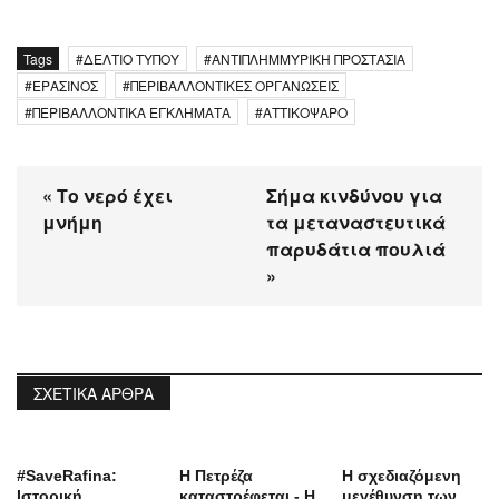
Tags
ΔΕΛΤΙΟ ΤΥΠΟΥ
ΑΝΤΙΠΛΗΜΜΥΡΙΚΗ ΠΡΟΣΤΑΣΙΑ
ΕΡΑΣΙΝΟΣ
ΠΕΡΙΒΑΛΛΟΝΤΙΚΕΣ ΟΡΓΑΝΩΣΕΙΣ
ΠΕΡΙΒΑΛΛΟΝΤΙΚΑ ΕΓΚΛΗΜΑΤΑ
ΑΤΤΙΚΟΨΑΡΟ
« Το νερό έχει
Σήμα κινδύνου για
μνήμη
τα μεταναστευτικά
παρυδάτια πουλιά
»
ΣΧΕΤΙΚΆ ΆΡΘΡΑ
#SaveRafina:
Η Πετρέζα
Η σχεδιαζόμενη
Ιστορική
καταστρέφεται - Η
μεγέθυνση των