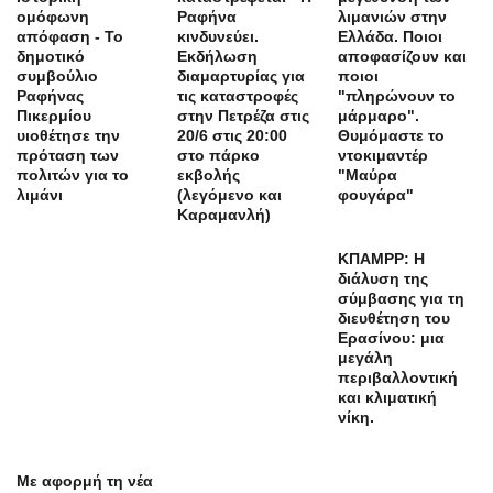
ομόφωνη
Ραφήνα
λιμανιών στην
απόφαση - Το
κινδυνεύει.
Ελλάδα. Ποιοι
δημοτικό
Εκδήλωση
αποφασίζουν και
συμβούλιο
διαμαρτυρίας για
ποιοι
Ραφήνας
τις καταστροφές
"πληρώνουν το
Πικερμίου
στην Πετρέζα στις
μάρμαρο".
υιοθέτησε την
20/6 στις 20:00
Θυμόμαστε το
πρόταση των
στο πάρκο
ντοκιμαντέρ
πολιτών για το
εκβολής
"Μαύρα
λιμάνι
(λεγόμενο και
φουγάρα"
Καραμανλή)
ΚΠΑΜΡΡ: Η
διάλυση της
σύμβασης για τη
διευθέτηση του
Ερασίνου: μια
μεγάλη
περιβαλλοντική
και κλιματική
νίκη.
Με αφορμή τη νέα