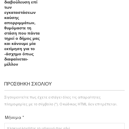
διαβούλευση επί
των
εγκαταστάσεων
καύσης
απορριμμάτων,
θυμόμαστε τη
στάση που πάντα
τηρεί ο δήμος μας
και κάνουμε μία
εκτίμηση για το
-άσχημο όπως
διαφαίνεται-
μέλλον
ΠΡΟΣΘΉΚΗ ΣΧΟΛΊΟΥ
Σιγουρευτείτε πως έχετε εισάγει όλες τις απαραίτητες
πληροφορίες με το σύμβολο (*). Ο κώδικας HTML δεν επιτρέπεται.
Μήνυμα *