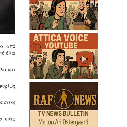
τα από
πό όλα
λλά και
 κυρίως
κιστική
ι ούτε