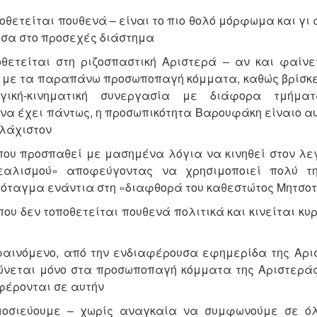
οθετείται πουθενά – είναι το πιο θολό μόρφωμα και γι 
μέσα στο προσεχές διάστημα
θετείται στη ριζοσπαστική Αριστερά – αν και φαίνε
υ με τα παραπάνω προσωποπαγή κόμματα, καθώς βρίσκε
ογική-κινηματική συνεργασία με διάφορα τμήμα
 να έχει πάντως, η προσωπικότητα Βαρουφάκη είναιο α
υλάχιστον
που προσπαθεί με μασημένα λόγια να κινηθεί στον λε
ρεαλισμού» αποφεύγοντας να χρησιμοποιεί πολύ τ
ρόταγμα ενάντια στη «διαφθορά του καθεστώτος Μητσο
που δεν τοποθετείται πουθενά πολιτικά και κινείται κυ
αινόμενο, από την ενδιαφέρουσα εφημερίδα της Αρι
ρώνεται μόνο στα προσωποπαγή κόμματα της Αριστεράς
φέρονται σε αυτήν
μοσιεύουμε – χωρίς αναγκαία να συμφωνούμε σε όλ