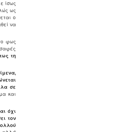
με ίσως
λώς ως
εται ο
αθεί να
 το φως
ι σαφές
τως τη
ίμενα,
ώνεται
ολα σε
μα και
αι όχι
ει τον
πολλού