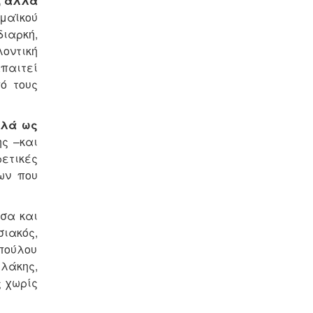
, αλλά
αϊκού
διαρκή,
οντική
παιτεί
ό τους
λλά ως
ς –και
ετικές
ων που
έσα και
σιακός,
πούλου
λάκης,
ς χωρίς