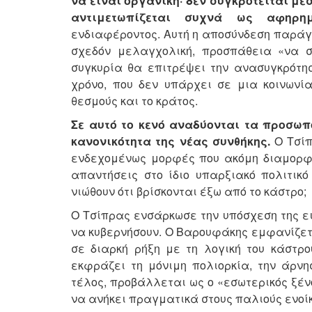
να είναι οργανική· δεν συγκροτείται μέ
αντιμετωπίζεται συχνά ως αφηρημ
ενδιαφέροντος. Αυτή η αποσύνδεση παράγει
σχεδόν μελαγχολική, προσπάθεια «να σω
συγκυρία θα επιτρέψει την ανασυγκρότησ
χρόνο, που δεν υπάρχει σε μια κοινωνί
θεσμούς και το κράτος.
Σε αυτό το κενό αναδύονται τα προσω
κανονικότητα της νέας συνθήκης.
Ο Τσίπ
ενδεχομένως μορφές που ακόμη διαμορφώ
απαντήσεις στο ίδιο υπαρξιακό πολιτικ
νιώθουν ότι βρίσκονται έξω από το κάστρο;
Ο Τσίπρας ενσάρκωσε την υπόσχεση της εισ
να κυβερνήσουν. Ο Βαρουφάκης εμφανίζεται
σε διαρκή ρήξη με τη λογική του κάστρ
εκφράζει τη μόνιμη πολιορκία, την άρνη
τέλος, προβάλλεται ως ο «εσωτερικός ξένο
να ανήκει πραγματικά στους παλιούς ενοίκ