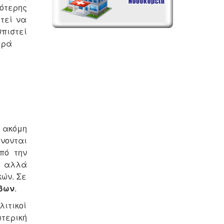
κότερης
τεί να
σπιστεί
ερά
υ ακόμη
νονται
πό την
, αλλά
κών. Σε
όβων
.
λιτικοί
τερική