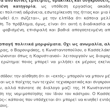
σα από κοινές εμπειρίες, πρακτικές και συγκρούσεις
ένη κατηγορία
, ως υπόθεση εργασίας ακαδημ
 πολιτική αδράνεια, εσωτερίκευση της ήττας και μια 
θεί ό,τι σώζεται», με την ελπίδα ότι κάποια μελλ
η. Το πρόβλημα, όμως, είναι ότι αυτή η διαδικασία α
α φοβισμένη, επισφαλή και βαθιά απογοητευμένη απ
ποπαγή πολιτικά μορφώματα. Όχι ως ανωμαλία, α
ρας, ο Βαρουφάκης, η Κωνσταντοπούλου, ο Κασσελάκη
νονται όπως η Καρυστιανού– λειτουργούν ως διαφορ
ό ερώτημα: ποιος μπορεί να μιλήσει εκ μέρους εκείν
όδου: την αίσθηση ότι οι «εκτός» μπορούν να μπουν μ
 ως ο παίχτης των τειχών: τεχνοκρατικός και συγκρου
ου, αλλά πάντοτε σε διάλογο μαζί της. Η Κωνσταντο
ση της νομιμοποίησης του ίδιου του κάστρου. Ο Κασσε
ς»: κάποιος που υπόσχεται ότι μπορεί να κινηθεί εντό
ους.