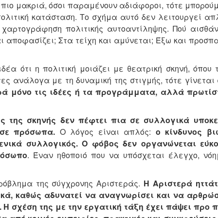
 πιο μακριά, όσοι παραμένουν αδιάφοροι, τότε μπορού
ολιτική κατάσταση. Το σχήμα αυτό δεν λειτουργεί απ
 χαρτογράφηση πολιτικής αυτοαντίληψης. Πού αισθάν
αι αποφασίζει; Στα τείχη και αμύνεται; Έξω και προσπ
δέα ότι η πολιτική μοιάζει με θεατρική σκηνή, όπου
τες ανάλογα με τη δυναμική της στιγμής, τότε γίνετα
ρά μόνο τις ιδέες ή τα προγράμματα, αλλά πρωτίσ
ς της σκηνής δεν πέφτει πια σε συλλογικά υποκε
 σε πρόσωπα.
Ο λόγος είναι απλός:
ο κίνδυνος βι
ιμενικά συλλογικός. Ο φόβος δεν οργανώνεται εύκ
ρόσωπο
. Έναν ηθοποιό που να υπόσχεται έλεγχο, νόη
πρόβλημα της σύγχρονης Αριστεράς.
Η Αριστερά ηττάτ
ικά, καθώς αδυνατεί να αναγνωρίσει και να αρθρώσ
. Η σχέση της με την εργατική τάξη έχει πάψει προ 