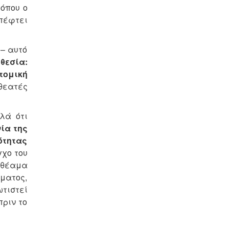
 όπου ο
πέφτει
– αυτό
θεσία:
τομική
θεατές
λά ότι
ία της
ότητας
γχο του
ε θέαμα
ήματος,
ωτιστεί
πριν το