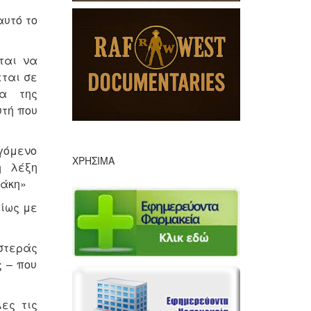
αυτό το
ται να
ται σε
τα της
υτή που
γόμενο
ΧΡΉΣΙΜΑ
η λέξη
τάκη»
ρίως με
στεράς
 – που
ες τις