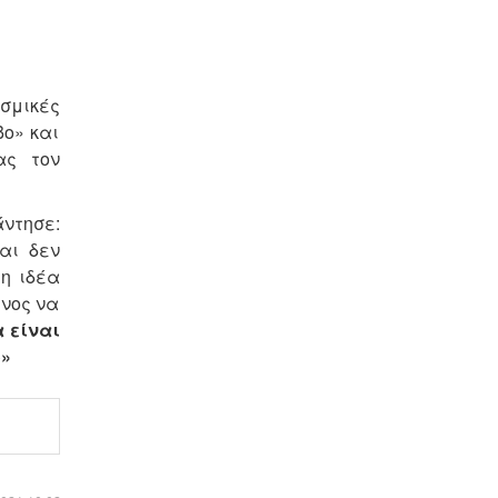
σμικές
βο» και
ας τον
άντησε:
αι δεν
η ιδέα
ένος να
 είναι
ο»