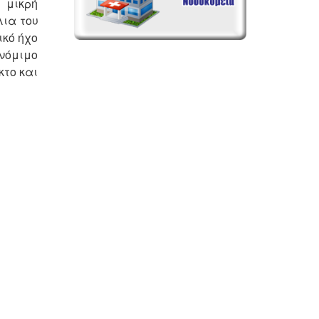
 μικρή
λια του
ικό ήχο
 νόμιμο
κτο και