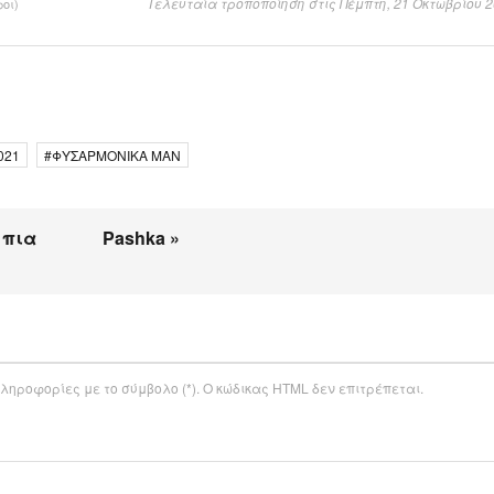
Τελευταία τροποποίηση στις Πέμπτη, 21 Οκτωβρίου 2
φοι)
021
ΦΥΣΑΡΜΟΝΙΚΑ ΜΑΝ
 πια
Pashka »
ληροφορίες με το σύμβολο (*). Ο κώδικας HTML δεν επιτρέπεται.