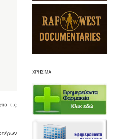
ΧΡΉΣΙΜΑ
πό τις
οτέρων