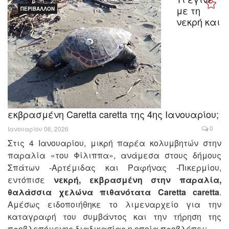
με τη
ΠΕΡΙΒΆΛΛΟΝ
νεκρή και
εκβρασμένη Caretta caretta της 4ης Ιανουαρίου;
0
Ιανουαρίου 06, 2026
Στις 4 Ιανουαρίου, μικρή παρέα κολυμβητών στην
παραλία «του Φίλιππα», ανάμεσα στους δήμους
Σπάτων -Αρτέμιδας και Ραφήνας -Πικερμίου,
εντόπισε
νεκρή, εκβρασμένη στην παραλία,
θαλάσσια χελώνα πιθανότατα Caretta caretta
.
Αμέσως ειδοποιήθηκε το λιμεναρχείο για την
καταγραφή του συμβάντος και την τήρηση της
προβλεπόμενης διαδικασίας η οποία προβλέπει: