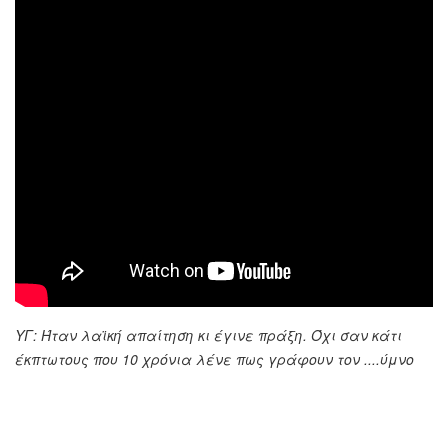
ΥΓ: Ήταν λαϊκή απαίτηση κι έγινε πράξη. Όχι σαν κάτι
έκπτωτους που 10 χρόνια λένε πως γράφουν τον ....ύμνο