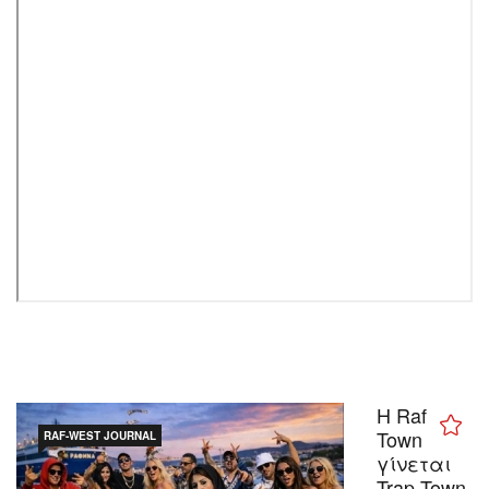
H Raf
Town
RAF-WEST JOURNAL
γίνεται
Trap Town.