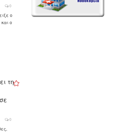
0
ειξε ο
 και ο
ει τη
 σε
0
θες,