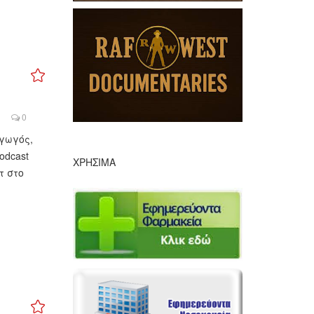
0
γωγός,
odcast
ΧΡΉΣΙΜΑ
τ στο