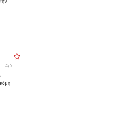
την
0
υ
ακόμη