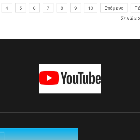
4
5
6
7
8
9
10
Επόμενο
Τ
Σελίδα 2