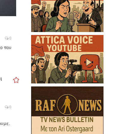
0
ο που
ι
0
ουμε.