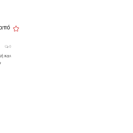
από
0
ή και
ν