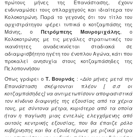
πρώτους μήνες της Επανάστασης, έχουν
ενδυναμώσει τους οπλαρχηγούς και ιδιαίτερα τον
Κολοκοτρώνη. Παρά το γεγονός ότι τον τίτλο του
αρχιστράτηγου φέρει τυπικά ο κοτζαμπάσης της
Μάνης, ο
Πετρόμπεης Μαυρομιχάλης
, ο
Κολοκοτρώνης με τις μεγάλες στρατιωτικές του
ικανότητες αναδεικνύεται σταδιακά σε
αδιαμφισβήτητο ηγέτη του ένοπλου Αγώνα, κάτι που
προκαλεί ανησυχία στους κοτζαμπάσηδες της
Πελοποννήσου
Όπως γράφει ο
Τ. Βουρνάς
:
«Δύο μήνες μετά την
Επανάσταση σκέφτονται πλέον [ σ.σ οι
κοτζαμπάσηδες] να αντιμετωπίσουν αποφασιστικά
τον κίνδυνο διαφυγής της εξουσίας από τα χέρια
τους, με σύντονα μέτρα, κυριότερο από τα οποία
ήταν η παγίωση μιας εντελώς ελεγχόμενης από
αυτούς κεντρικής εξουσίας, που θα έπαιζε ρόλο
κυβέρνησης και θα εξουδετέρωνε με ριζικά μέτρα