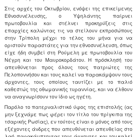
Στις αρχές του Οκτωβρίου, ενόψει της επικείμενης
Εθνοσυνέλευσης, ο Υψηλάντης παίρνει
πρωτοβουλία και στέλνει προκηρύξεις στις
επαρχίες καλώντας τις να στείλουν εκπροσώπους
στην Τρίπολη μέχρι το τέλος του μήνα για να
οριστούν παραστάτες για την εθνοσυνέλευση, όπως
είχε ήδη συμβεί στη Ρούμελη με πρωτοβουλία του
Νέγρη και του Μαυροκορδάτου. Η πρόσκλησή του
απευθύνεται προς όλους τους πατριώτες της
Πελοποννήσου και τους καλεί να παρακάμψουν τους
άρχοντες, τους οποίους ταυτίζει με το παλιό
καθεστώς της οθωμανικής τυραννίας, και να έλθουν
να αναγνωρίσουν τον ίδιο ως ηγέτη.
Παρόλο το πατερναλιστικό ύφος της επιστολής (ας
μην ξεχνάμε πως φέρει τον τίτλο του πρίγκιπα της
τσαρικής Ρωσίας), εν τούτοις είναι ο μόνος από τους
εξέχοντες άνδρες που απευθύνεται απευθείας στο
λαό, παρακάμπτοντας τους άρχοντες, και τον καλεί