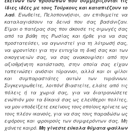
εκείνων των προσώπων που συμμερίζονται τις
ίδιες ιδέες με τους Τούρκους και καταπιέζουν το
λαό
. Ενωθείτε, Πελοποννήσιοι, αν επιθυμείτε να
καταλαγιάσουν τα δεινά που σας βασάνιζαν.
Είμαι ο πατέρας σας που άκουσε τις οιμωγές σας
από τα βάθη της Ρωσίας και ήρθε για να σας
προστατεύσει, να αγωνιστεί για τη λύτρωσή σας,
να φροντίσει για την ευτυχία τη δική σας και των
οικογενειών σας, να σας ανακουφίσει από την
αξιοθρήνητη κατάσταση, στην οποία σας είχαν
ταπεινώσει ανόσιοι τύραννοι, αλλά και οι φίλοι
και συμπαραστάτες αυτών των τυράννων.
Συγκεντρωθείτε, λοιπόν! Βιαστείτε, ελάτε από τις
πόλεις ή τα χωριά σας, για να διατρανώσετε
ενώπιόν μου τα δίκαιά σας ως ελεύθεροι πολίτες,
να μου υποδείξετε εκείνους τους οποίους κρίνετε ως
τους πλέον ικανούς, για να σας τους παραδώσω ως
εφόρους και φρουρούς των συμφερόντων σας. Μη
χάνετε καιρό.
Μη γίνεστε εύκολα θύματα φαύλων