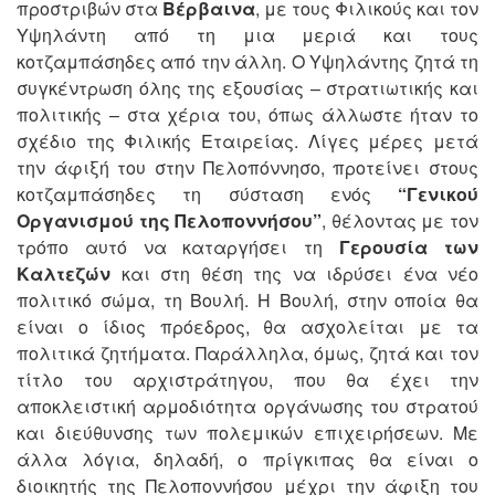
προστριβών στα
Βέρβαινα
, με τους Φιλικούς και τον
Υψηλάντη από τη μια μεριά και τους
κοτζαμπάσηδες από την άλλη. Ο Υψηλάντης ζητά τη
συγκέντρωση όλης της εξουσίας – στρατιωτικής και
πολιτικής – στα χέρια του, όπως άλλωστε ήταν το
σχέδιο της Φιλικής Εταιρείας. Λίγες μέρες μετά
την άφιξή του στην Πελοπόννησο, προτείνει στους
κοτζαμπάσηδες τη σύσταση ενός
“Γενικού
Οργανισμού της Πελοποννήσου”
, θέλοντας με τον
τρόπο αυτό να καταργήσει τη
Γερουσία των
Καλτεζών
και στη θέση της να ιδρύσει ένα νέο
πολιτικό σώμα, τη Βουλή. Η Βουλή, στην οποία θα
είναι ο ίδιος πρόεδρος, θα ασχολείται με τα
πολιτικά ζητήματα. Παράλληλα, όμως, ζητά και τον
τίτλο του αρχιστράτηγου, που θα έχει την
αποκλειστική αρμοδιότητα οργάνωσης του στρατού
και διεύθυνσης των πολεμικών επιχειρήσεων. Με
άλλα λόγια, δηλαδή, ο πρίγκιπας θα είναι ο
διοικητής της Πελοποννήσου μέχρι την άφιξη του