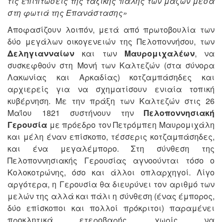
τις επιπτώσεις της ταξικής πάλης των μαζών μέσα
στη φωτιά της Επανάστασης»
Αποφασίζουν λοιπόν, μετά από πρωτοβουλία των
δύο μεγάλων οικογενειών της Πελοποννήσου, των
Δεληγιανναίων
και των
Μαυρομιχαλέων
, να
συσκεφθούν στη Μονή των Καλτεζών (στα σύνορα
Λακωνίας και Αρκαδίας) κοτζαμπάσηδες και
αρχιερείς για να σχηματίσουν ενιαία τοπική
κυβέρνηση. Με την πράξη των Καλτεζών στις 26
Μαΐου 1821 συστήνουν την
Πελοποννησιακή
Γερουσία
με πρόεδρο τον Πετρόμπεη Μαυρομιχάλη
και μέλη έναν επίσκοπο, τέσσερις κοτζαμπάσηδες,
και ένα μεγαλέμπορο. Στη σύνθεση της
Πελοποννησιακής Γερουσίας αγνοούνται τόσο ο
Κολοκοτρώνης, όσο και άλλοι οπλαρχηγοί. Λίγο
αργότερα, η Γερουσία θα διευρύνει τον αριθμό των
μελών της αλλά και πάλι η σύνθεση (ένας έμπορος,
δύο επίσκοποι και πολλοί πρόκριτοι) παραμένει
προκλητικά ετεροβαρής, χωρίς να