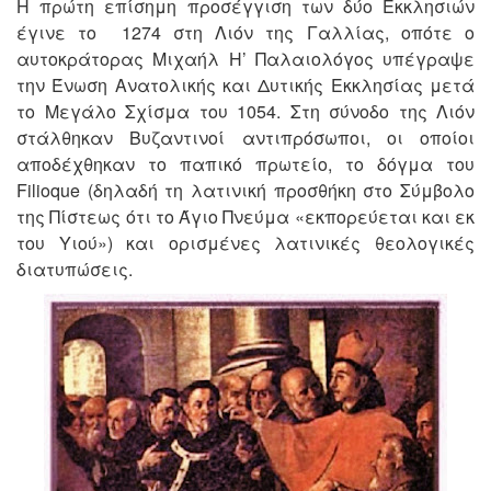
Η πρώτη επίσημη προσέγγιση των δύο Εκκλησιών
έγινε το 1274 στη Λιόν της Γαλλίας, οπότε ο
αυτοκράτορας Μιχαήλ Η’ Παλαιολόγος υπέγραψε
την Ένωση Ανατολικής και Δυτικής Εκκλησίας μετά
το Μεγάλο Σχίσμα του 1054. Στη σύνοδο της Λιόν
στάλθηκαν Βυζαντινοί αντιπρόσωποι, οι οποίοι
αποδέχθηκαν το παπικό πρωτείο, το δόγμα του
Filioque (δηλαδή τη λατινική προσθήκη στο Σύμβολο
της Πίστεως ότι το Άγιο Πνεύμα «εκπορεύεται και εκ
του Υιού») και ορισμένες λατινικές θεολογικές
διατυπώσεις.