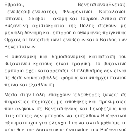
Εβραίοι, Βενετσιάνοι(Ενετοί),
Γενοβέζοι(Γενουάτες), Φλωρεντινοί, Καταλανοί,
Ισπανοί, Σλάβοι – ακόμη και Τούρκοι. Δίπλα στη
Βυζαντινή αριστοκρατία της Πόλης στέκουν με
μεγάλη δύναμη και επιρροή ο οθωμανός πρίγκιπας
Ορχάν, ο Ποντεστά των Γενοβέζων και ο Βάιλος των
Βενετσιάνων
Η οικονομική και δημοσιονομική κατάσταση του
βυζαντινού κράτους είναι τραγική. Το βυζαντινό
εμπόριο έχει καταρρεύσει. Ο πληθυσμός δεν είναι
σε θέση να καταβάλλει φόρους και υπάρχει παντού
πείνα και εξαθλίωση
Μέσα στην Πόλη υπάρχουν “ελεύθερες ζώνες” σε
παράκτιες περιοχές, με αποθήκες και προκυμαίες
που ανήκουν σε Βενετσιάνους και Γενοβέζους και
στις οποίες δεν μπορούν να εισέλθουν Βυζαντινοί
αξιωματούχοι για έλεγχο. Για να αντιληφθούμε το
μέγεθος της δραματικής έκπτωσης του Βυζαντινού