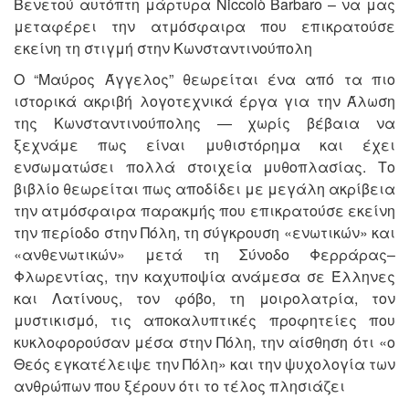
Βενετού αυτόπτη μάρτυρα Niccolò Barbaro – να μας
μεταφέρει την ατμόσφαιρα που επικρατούσε
εκείνη τη στιγμή στην Κωνσταντινούπολη
Ο “Μαύρος Άγγελος” θεωρείται ένα από τα πιο
ιστορικά ακριβή λογοτεχνικά έργα για την Άλωση
της Κωνσταντινούπολης — χωρίς βέβαια να
ξεχνάμε πως είναι μυθιστόρημα και έχει
ενσωματώσει πολλά στοιχεία μυθοπλασίας. Το
βιβλίο θεωρείται πως αποδίδει με μεγάλη ακρίβεια
την ατμόσφαιρα παρακμής που επικρατούσε εκείνη
την περίοδο στην Πόλη, τη σύγκρουση «ενωτικών» και
«ανθενωτικών» μετά τη Σύνοδο Φερράρας–
Φλωρεντίας, την καχυποψία ανάμεσα σε Έλληνες
και Λατίνους, τον φόβο, τη μοιρολατρία, τον
μυστικισμό, τις αποκαλυπτικές προφητείες που
κυκλοφορούσαν μέσα στην Πόλη, την αίσθηση ότι «ο
Θεός εγκατέλειψε την Πόλη» και την ψυχολογία των
ανθρώπων που ξέρουν ότι το τέλος πλησιάζει