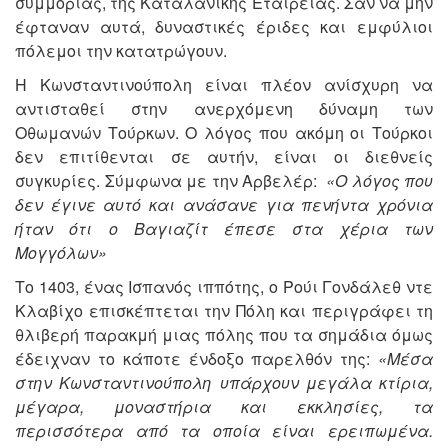
συμμορίας, της Καταλανικής Εταιρείας. Σαν να μην
έφταναν αυτά, δυναστικές έριδες και εμφύλιοι
πόλεμοι την κατατρώγουν.
Η Κωνσταντινούπολη είναι πλέον ανίσχυρη να
αντισταθεί στην ανερχόμενη δύναμη των
Οθωμανών Τούρκων. Ο λόγος που ακόμη οι Τούρκοι
δεν επιτίθενται σε αυτήν, είναι οι διεθνείς
συγκυρίες. Σύμφωνα με την Αρβελέρ:
«Ο λόγος που
δεν έγινε αυτό και ανάσανε για πενήντα χρόνια
ήταν ότι ο Βαγιαζίτ έπεσε στα χέρια των
Μογγόλων»
Το 1403, ένας Ισπανός ιππότης, ο Ρούι Γονδάλεθ ντε
Κλαβίχο επισκέπτεται την Πόλη και περιγράφει τη
θλιβερή παρακμή μιας πόλης που τα σημάδια όμως
έδειχναν το κάποτε ένδοξο παρελθόν της:
«Μέσα
στην Κωνσταντινούπολη υπάρχουν μεγάλα κτίρια,
μέγαρα, μοναστήρια και εκκλησίες, τα
περισσότερα από τα οποία είναι ερειπωμένα.