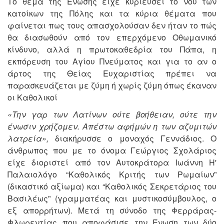
Το θέμα της Ένωσης είχε κυριεύσει το νου των
κατοίκων της Πόλης και τα κύρια θέματα που
φαίνεται πως τους απασχολούσαν δεν ήταν το πώς
θα διασωθούν από τον επερχόμενο Οθωμανικό
κίνδυνο, αλλά η πρωτοκαθεδρία του Πάπα, η
εκπόρευση του Αγίου Πνεύματος και για το αν ο
άρτος της Θείας Ευχαριστίας πρέπει να
παρασκευάζεται με ζύμη ή χωρίς ζύμη όπως έκαναν
οι Καθολικοί
«Την γαρ των Λατίνων ούτε βοήθειαν, ούτε την
ένωσιν χρήζομεν. Απέστω αφήμών η των αζυμιτών
λατρεία»,
διακήρυσσε ο μοναχός Γεννάδιος. Ο
άνθρωπος που με το όνομα Γεώργιος Σχολάριος
είχε διοριστεί από τον Αυτοκράτορα Ιωάννη Η'
Παλαιολόγο “Καθολικός Κριτής των Ρωμαίων”
(δικαστικό αξίωμα) και “Καθολικός Σεκρετάριος του
Βασιλέως” (γραμματέας και μυστικοσύμβουλος, ο
εξ απορρήτων). Μετά τη σύνοδο της Φερράρας-
Φλωρεντίας που αποφάσισε την Ένωση των δύο