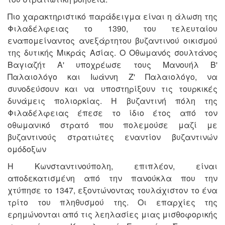
Πιο χαρακτηριστικό παράδειγμα είναι η άλωση της
Φιλαδέλφειας το 1390, του τελευταίου
εναπομείναντος ανεξάρτητου βυζαντινού οικισμού
της δυτικής Μικράς Ασίας. Ο Οθωμανός σουλτάνος
Βαγιαζήτ Α' υποχρέωσε τους Μανουήλ Β'
Παλαιολόγο και Ιωάννη Ζ' Παλαιολόγο, να
συνοδεύσουν και να υποστηρίξουν τις τουρκικές
δυνάμεις πολιορκίας. Η βυζαντινή πόλη της
Φιλαδέλφειας έπεσε το ίδιο έτος από τον
οθωμανικό στρατό που πολεμούσε μαζί με
βυζαντινούς στρατιώτες εναντίον βυζαντινών
ομόδοξων
Η Κωνσταντινούπολη, επιπλέον, είναι
αποδεκατισμένη από την πανούκλα που την
χτύπησε το 1347, εξοντώνοντας τουλάχιστον το ένα
τρίτο του πληθυσμού της. Οι επαρχίες της
ερημώνονται από τις λεηλασίες μιας μισθοφορικής