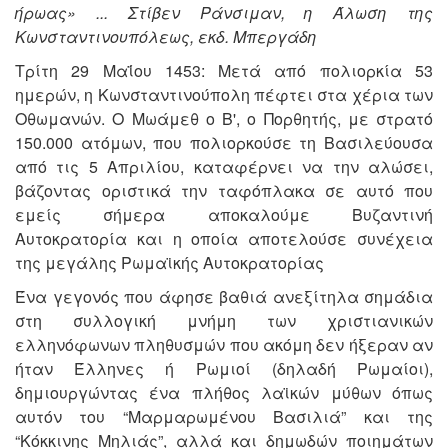
ήρωας» ...
Στίβεν Ράνσιμαν, η Άλωση της
Κωνσταντινουπόλεως, εκδ. Μπεργάδη
Τρίτη 29 Μαΐου 1453: Μετά από πολιορκία 53
ημερών, η Κωνσταντινούπολη πέφτει στα χέρια των
Οθωμανών. Ο Μωάμεθ ο Β', ο Πορθητής, με στρατό
150.000 ατόμων, που πολιορκούσε τη Βασιλεύουσα
από τις 5 Απριλίου, καταφέρνει να την αλώσει,
βάζοντας οριστικά την ταφόπλακα σε αυτό που
εμείς σήμερα αποκαλούμε Βυζαντινή
Αυτοκρατορία και η οποία αποτελούσε συνέχεια
της μεγάλης Ρωμαϊκής Αυτοκρατορίας
Ένα γεγονός που άφησε βαθιά ανεξίτηλα σημάδια
στη συλλογική μνήμη των χριστιανικών
ελληνόφωνων πληθυσμών που ακόμη δεν ήξεραν αν
ήταν Έλληνες ή Ρωμιοί (δηλαδή Ρωμαίοι),
δημιουργώντας ένα πλήθος λαϊκών μύθων όπως
αυτόν του “Μαρμαρωμένου Βασιλιά” και της
“Κόκκινης Μηλιάς”, αλλά και δημωδών ποιημάτων