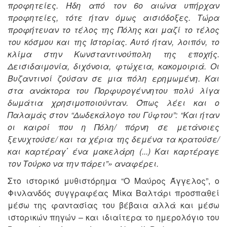
προφητείες. Ήδη από τον 6ο αιώνα υπήρχαν
προφητείες, τότε ήταν όμως αισιόδοξες. Τώρα
προφήτευαν το τέλος της Πόλης και μαζί το τέλος
του κόσμου και της Ιστορίας. Αυτό ήταν, λοιπόν, το
κλίμα στην Κωνσταντινούπολη της εποχής.
Δεισιδαιμονία, διχόνοια, φτώχεια, κακομοιριά. Οι
Βυζαντινοί ζούσαν σε μια πόλη ερημωμένη. Και
στα ανάκτορα του Πορφυρογέννητου πολύ λίγα
δωμάτια χρησιμοποιούνταν. Όπως λέει και ο
Παλαμάς στον “Δωδεκάλογο του Γύφτου”: “Και ήταν
οι καιροί που η Πόλη/ πόρνη σε μετάνοιες
ξενυχτούσε/ και τα χέρια της δεμένα τα κρατούσε/
και καρτέραγ΄ ένα μακελάρη (...) Και καρτέραγε
τον Τούρκο να την πάρει”» αναφέρει.
Στο ιστορικό μυθιστόρημα “Ο Μαύρος Άγγελος”, ο
Φινλανδός συγγραφέας Μίκα Βαλτάρι προσπαθεί
μέσω της φαντασίας του βέβαια αλλά και μέσω
ιστορικών πηγών – και ιδιαίτερα το ημερολόγιο του