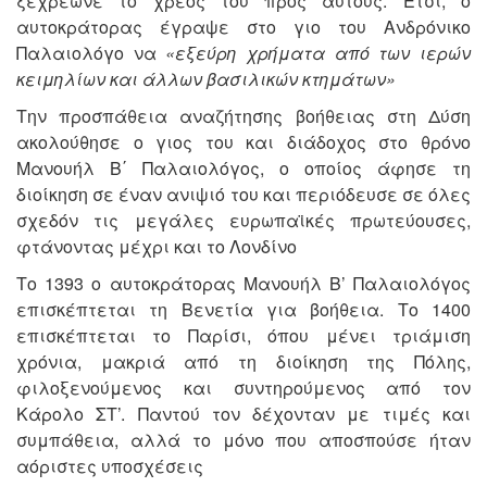
ξεχρέωνε το χρέος του προς αυτούς. Έτσι, ο
αυτοκράτορας έγραψε στο γιο του Ανδρόνικο
Παλαιολόγο να
«εξεύρη χρήματα από των ιερών
κειμηλίων και άλλων βασιλικών κτημάτων»
Την προσπάθεια αναζήτησης βοήθειας στη Δύση
ακολούθησε ο γιος του και διάδοχος στο θρόνο
Μανουήλ Β΄ Παλαιολόγος, ο οποίος άφησε τη
διοίκηση σε έναν ανιψιό του και περιόδευσε σε όλες
σχεδόν τις μεγάλες ευρωπαϊκές πρωτεύουσες,
φτάνοντας μέχρι και το Λονδίνο
Το 1393 ο αυτοκράτορας Μανουήλ Β’ Παλαιολόγος
επισκέπτεται τη Βενετία για βοήθεια. Το 1400
επισκέπτεται το Παρίσι, όπου μένει τριάμιση
χρόνια, μακριά από τη διοίκηση της Πόλης,
φιλοξενούμενος και συντηρούμενος από τον
Κάρολο ΣΤ’. Παντού τον δέχονταν με τιμές και
συμπάθεια, αλλά το μόνο που αποσπούσε ήταν
αόριστες υποσχέσεις