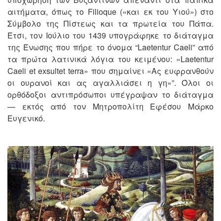
αιτήματα, όπως το Filioque («και εκ του Υιού») στο
Σύμβολο της Πίστεως και τα πρωτεία του Πάπα.
Έτσι, τον Ιούλιο του 1439 υπογράφηκε το διάταγμα
της Ένωσης που πήρε το όνομα “Laetentur Caeli” από
τα πρώτα λατινικά λόγια του κειμένου: «Laetentur
Caeli et exsultet terra» που σημαίνει «Ας ευφρανθούν
οι ουρανοί και ας αγαλλιάσει η γη»”. Όλοι οι
ορθόδοξοι αντιπρόσωποι υπέγραψαν το διάταγμα
— εκτός από τον Μητροπολίτη Εφέσου Μάρκο
Ευγενικό.