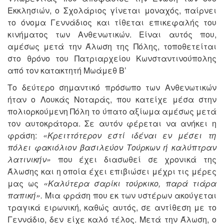
Εκκλησιών, ο Σχολάριος γίνεται μοναχός, παίρνει
το όνομα Γεννάδιος και τίθεται επικεφαλής του
κινήματος των Ανθενωτικών. Είναι αυτός που,
αμέσως μετά την Άλωση της Πόλης, τοποθετείται
στο θρόνο του Πατριαρχείου Κωνσταντινούπολης
από τον κατακτητή Μωάμεθ Β’
Το δεύτερο σημαντικό πρόσωπο των Ανθενωτικών
ήταν ο Λουκάς Νοταράς, που κατείχε μέσα στην
πολιορκούμενη Πόλη το ύπατο αξίωμα αμέσως μετά
τον αυτοκράτορα. Σε αυτόν φέρεται να ανήκει η
φράση:
«Κρειττότερον εστί ιδέναι εν μέσει τη
πόλει φακιόλιον βασιλεύον Τούρκων ή καλύπτραν
λατινικήν»
που έχει διασωθεί σε χρονικά της
Άλωσης και η οποία έχει επιβιώσει μέχρι τις μέρες
μας ως
«Καλύτερα σαρίκι τούρκικο, παρά τιάρα
παπική».
Μια φράση που εκ των υστέρων ακούγεται
τραγικά ειρωνική, καθώς αυτός, σε αντίθεση με το
Γεννάδιο, δεν είχε καλό τέλος. Μετά την Άλωση, ο