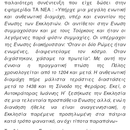
παλαιότερη συνέντευξη που είχε δώσει στην
εφημερίδα ΤΑ ΝΕΑ :
«Υπήρχε μια μεγάλη ενωτική
και ανθενωτική διαμάχη, υπέρ και εναντίον της
Ένωσης των Εκκλησιών. Οι αντίθετοι στην Ένωση
συμμαχούσαν και με τους Τούρκους και ήταν οι
λεγόμενες παρά φύσιν συμμαχίες. Οι υπέρμαχοι
της Ένωσης διακήρυσσαν: “Όταν οι δύο Ρώμες ήταν
ενωμένες, διαφεντεύαμε τον κόσμο. Όταν
διχάστηκαν, χάσαμε τα πρωτεία”. Με αυτή την
έννοια η πραγματική πτώση της Πόλης
χρονολογείται από το 1204 και μετά. Η ανθενωτική
διαμάχη πήρε μάλιστα τεράστιες διαστάσεις
μετά το 1438 και τη Σύνοδο της Φεράρας. Εκεί, ο
Αυτοκράτορας Ιωάννης Η΄ ξεσήκωσε την Εκκλησία
σε μια τελευταία προσπάθεια Ένωσης αλλά, ενώ η
διανόηση ήθελε να είναι αναγεννησιακή, η
Εκκλησία παρέμενε προσηλωμένη στα πάτρια
κατά τρόπο φανατικό, αν όχι τίποτα παραπάνω»