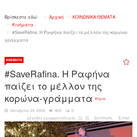
Βρίσκεστε εδώ:
Αρχική
ΚΟΙΝΩΝΙΚΑ ΘΕΜΑΤΑ
Κινήματα
#SaveRafina. Η Ραφήνα παίζει το μέλλον της κορώνα-
γράμματα
ΚΙΝΉΜΑΤΑ
#SaveRafina. Η Ραφήνα
παίζει το μέλλον της
κορώνα-γράμματα
Κύριο
Οκτωβρίου 29, 2024
829
0
μέγεθος γραμματοσειράς
Εκτύπωση
E-mail