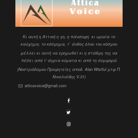
Kι αυτή η Αττική η γη, η πάνσοφη κι ωραία
το
καύχημα, το κόσμημα, τ΄ άνθος όλου του κόσμου
μέλλει κι αυτή να ερημωθεί κι η στάθμη της να
πέσει
από τ' άγρια κύματα κι από τη συμφορά
(Νοστράδαμου Προφητείες αποδ. Alan Wistful
μτφ Π.
Νικολαϊδης V.31)
atticavoice@gmail.com