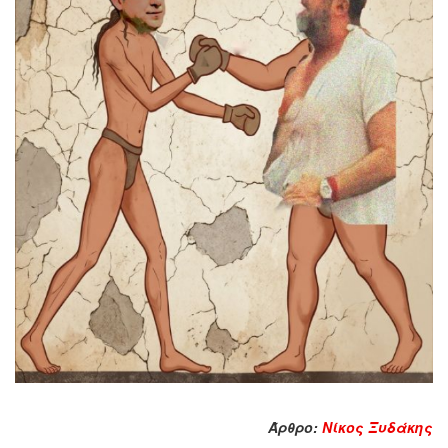
Άρθρο:
Νίκος Ξυδάκης