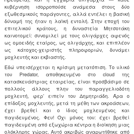
κυβέρνηση ισορροπούσε ανάμεσα στους δύο
εξωθεσμικούς παράγοντες, αλλά εντέλει η βασική
δύναμή της ήταν η λαϊκή εντολή. Στην εποχή του
επιτελικού κράτους, η δυναστεία Μητσοτάκη
καινοτομεί: συνομιλεί με τους ολιγάρχες αφενός
ως ομοειδής εταίρος, ως ολιγάρχης, και επιπλέον
ως κάτοχος-χειριστής πληροφοριών, δυνάμει
μοχλευτής και εκβιαστής.
Εδώ υπεισέρχεται η κρίσιμη μετατόπιση. Το υλικό
του Predator, αποθηκευμένο στο cloud της
κατασκευάστριας εταιρείας, είναι προσβάσιμο σε
πολλούς άλλους πλην του παραγγελιοδότη
μοχλευτή, φερ’ ειπείν του Δημητριάδη. Άρα ο
επίδοξος μοχλευτής, μετά τη μέθη των ακροάσεων,
έχει βρεθεί και ο ίδιος μοχλευμένος και
παγιδευμένος. Φευ! Όχι μόνος του: έχει βρεθεί
παγιδευμένη από εξωχώρια κέντρα η διοίκηση μιας
ολόκληρης χώρας. Αυτό ακριβώς αναρωτήθηκε από