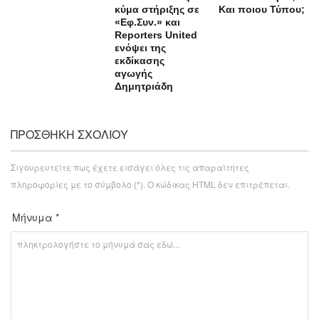
κύμα στήριξης σε
Και ποιου Τύπου;
«Εφ.Συν.» και
Reporters United
ενόψει της
εκδίκασης
αγωγής
Δημητριάδη
ΠΡΟΣΘΉΚΗ ΣΧΟΛΊΟΥ
Σιγουρευτείτε πως έχετε εισάγει όλες τις απαραίτητες
πληροφορίες με το σύμβολο (*). Ο κώδικας HTML δεν επιτρέπεται.
Μήνυμα *