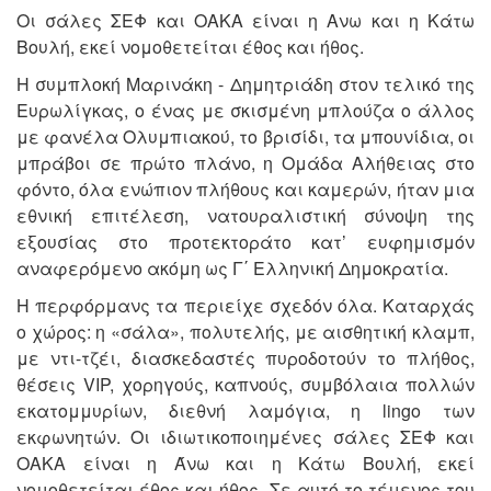
Οι σάλες ΣΕΦ και ΟΑΚΑ είναι η Ανω και η Κάτω
Βουλή, εκεί νομοθετείται έθος και ήθος.
Η συμπλοκή Μαρινάκη - Δημητριάδη στον τελικό της
Ευρωλίγκας, ο ένας με σκισμένη μπλούζα o άλλος
με φανέλα Ολυμπιακού, το βρισίδι, τα μπουνίδια, οι
μπράβοι σε πρώτο πλάνο, η Ομάδα Αλήθειας στο
φόντο, όλα ενώπιον πλήθους και καμερών, ήταν μια
εθνική επιτέλεση, νατουραλιστική σύνοψη της
εξουσίας στο προτεκτοράτο κατ’ ευφημισμόν
αναφερόμενο ακόμη ως Γ΄ Ελληνική Δημοκρατία.
Η περφόρμανς τα περιείχε σχεδόν όλα. Καταρχάς
ο χώρος: η «σάλα», πολυτελής, με αισθητική κλαμπ,
με ντι-τζέι, διασκεδαστές πυροδοτούν το πλήθος,
θέσεις VIP, χορηγούς, καπνούς, συμβόλαια πολλών
εκατομμυρίων, διεθνή λαμόγια, η lingo των
εκφωνητών. Οι ιδιωτικοποιημένες σάλες ΣΕΦ και
ΟΑΚΑ είναι η Άνω και η Κάτω Βουλή, εκεί
νομοθετείται έθος και ήθος. Σε αυτό το τέμενος του