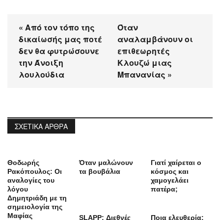
« Από τον τόπο της
Όταν
δικαίωσής μας ποτέ
αναλαμβάνουν οι
δεν θα φυτρώσουνε
επιθεωρητές
την Άνοιξη
Κλουζώ μιας
λουλούδια
Μπανανίας »
ΣΧΕΤΙΚΆ ΆΡΘΡΑ
Θοδωρής
Όταν μαλώνουν
Γιατί χαίρεται ο
Ρακόπουλος: Οι
τα βουβάλια
κόσμος και
αναλογίες του
χαμογελάει
λόγου
πατέρα;
Δημητριάδη με τη
σημειολογία της
Μαφίας
SLAPP: Διεθνές
Ποια ελευθερία;