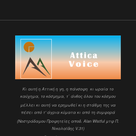
Kι αυτή η Αττική η γη, η πάνσοφη κι ωραία
το
καύχημα, το κόσμημα, τ΄ άνθος όλου του κόσμου
μέλλει κι αυτή να ερημωθεί κι η στάθμη της να
πέσει
από τ' άγρια κύματα κι από τη συμφορά
(Νοστράδαμου Προφητείες αποδ. Alan Wistful
μτφ Π.
Νικολαϊδης V.31)