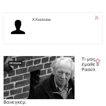
X.Kostoulas
Τι μας
έμαθε ο
ΠΡΌΣΩΠΑ
Ραούλ
Βανεγκέμ;