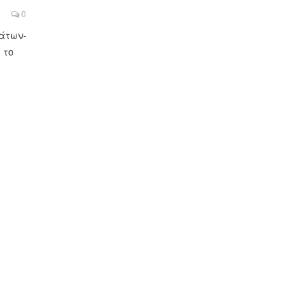
0
μάτων-
 το