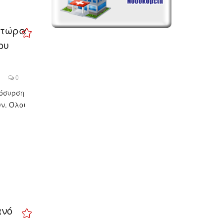
 τώρα
ου
0
πόσυρση
ν. Όλοι
ανό