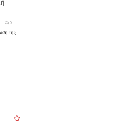
λή
0
ωση της