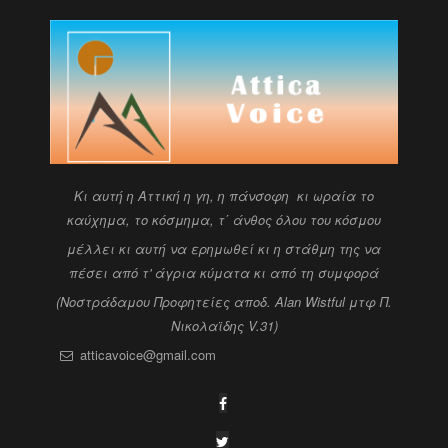
Kι αυτή η Αττική η γη, η πάνσοφη κι ωραία
το
καύχημα, το κόσμημα, τ΄ άνθος όλου του κόσμου
μέλλει κι αυτή να ερημωθεί κι η στάθμη της να
πέσει
από τ' άγρια κύματα κι από τη συμφορά
(Νοστράδαμου Προφητείες αποδ. Alan Wistful
μτφ Π.
Νικολαϊδης V.31)
atticavoice@gmail.com