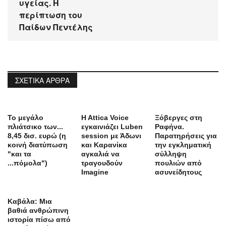
υγείας. Η
περίπτωση του
Παίδων Πεντέλης
ΣΧΕΤΙΚΆ ΆΡΘΡΑ
Το μεγάλο
H Attica Voice
Ξόβεργες στη
πλιάτσικο των...
εγκαινιάζει Luben
Ραφήνα.
8,45 δισ. ευρώ (η
session με Άδωνι
Παρατηρήσεις για
κοινή διατύπωση
και Καρανίκα
την εγκληματική
"και τα
αγκαλιά να
σύλληψη
...πόμολα")
τραγουδούν
πουλιών από
Imagine
ασυνείδητους
Καβάλα: Μια
βαθιά ανθρώπινη
ιστορία πίσω από