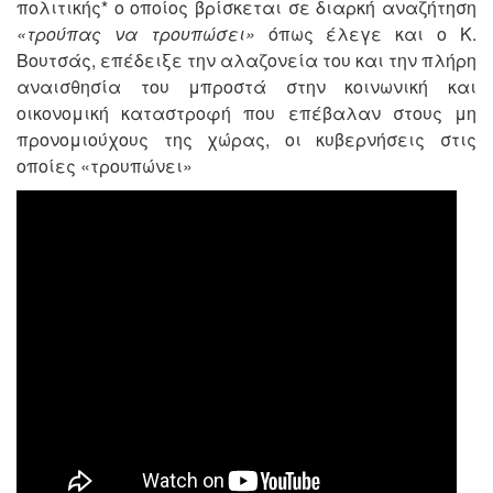
πολιτικής* ο οποίος βρίσκεται σε διαρκή αναζήτηση
«τρούπας να τρουπώσει»
όπως έλεγε και ο Κ.
Βουτσάς, επέδειξε την αλαζονεία του και την πλήρη
αναισθησία του μπροστά στην κοινωνική και
οικονομική καταστροφή που επέβαλαν στους μη
προνομιούχους της χώρας, οι κυβερνήσεις στις
οποίες «τρουπώνει»