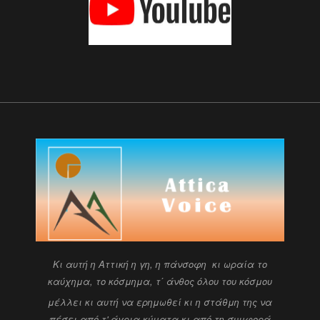
Kι αυτή η Αττική η γη, η πάνσοφη κι ωραία
το
καύχημα, το κόσμημα, τ΄ άνθος όλου του κόσμου
μέλλει κι αυτή να ερημωθεί κι η στάθμη της να
πέσει
από τ' άγρια κύματα κι από τη συμφορά