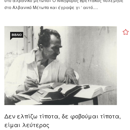
στο αλβανικό μέτωπο» Ο Νικηφόρος Βρεττάκος πολέμησε
στο Αλβανικό Μέτωπο και έγραψε γι ‘ αυτό.…
ΒΙΒΛΊΟ
Δεν ελπίζω τίποτα, δε φοβούμαι τίποτα,
είμαι λεύτερος