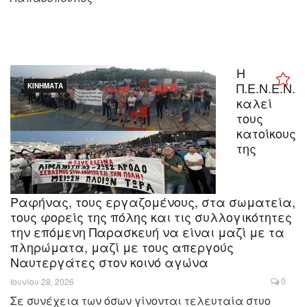
Η
Π.Ε.Ν.Ε.Ν.
ΚΙΝΉΜΑΤΑ
καλεί
τους
κατοίκους
της
Ραφήνας, τους εργαζομένους, στα σωματεία,
τους φορείς της πόλης και τις συλλογικότητες
την επόμενη Παρασκευή να είναι μαζί με τα
πληρώματα, μαζί με τους απεργούς
Ναυτεργάτες στον κοινό αγώνα
0
Ιουνίου 28, 2026
Σε συνέχεια των όσων γίνονται τελευταία στυο