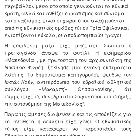
περιβάλλον μέσα στο οποίο γεννιούνται τα εθνικά
κράτη, αλλά και ανθίζει ο φασισμός και σύντομα
και ο ναζισμός, είναι οι χώροι όπου αναζητούνται
από τις εθνικιστικές ομάδες τύπου Τρία Έψιλον και
εντοπίζονται εύκολα, οι αποδιοπομπαίοι τράγοι.
Η εύφλεκτη μάζα είχε μαζευτεί. Σύντομα η
προπαγάνδα άναψε το φυτίλι. Η εφημερίδα
«Μακεδονία», με πρωτοστάτη τον αρχισυντάκτη της
Νικόλαο Φαρδή
, ξεκίνησε μια έντονη εκστρατεία
λάσπης. Το δημοσίευμα κατηγορούσε ψευδώς τον
Ισαάκ Κοέν
, αντιπρόσωπο του εβραϊκού αθλητικού
συλλόγου «
Μακαμπή
» Θεσσαλονίκης, ότι
συμμετείχε σε συνέδριο στο Σόφια όπου υποστήριξε
την αυτονόμηση της Μακεδονίας*.
Παρά τις άμεσες διαψεύσεις και τις αποδείξεις για
το αντίθετο, η δουλειά είχε γίνει. Ο εθνικιστικός
τύπος είχε καταφέρει να παρουσιάσει τους
Εβραίους ως προδότες του έθνους.