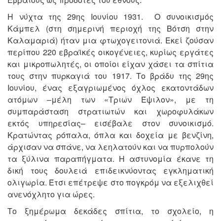
Η νύχτα της 29ης Ιουνίου 1931. Ο συνοικισμός
Κάμπελ (στη σημερινή περιοχή της Βότση στην
Καλαμαριά) ήταν μια φτωχογειτονιά. Εκεί ζούσαν
περίπου 220 εβραϊκές οικογένειες, κυρίως εργάτες
και μικροπωλητές, οι οποίοι είχαν χάσει τα σπίτια
τους στην πυρκαγιά του 1917. Το βράδυ της 29ης
Ιουνίου, ένας εξαγριωμένος όχλος εκατοντάδων
ατόμων –μέλη των «Τριών Έψιλον», με τη
συμπαράσταση στρατιωτών και χωροφυλάκων
εκτός υπηρεσίας– εισέβαλε στον συνοικισμό.
Κρατώντας ρόπαλα, όπλα και δοχεία με βενζίνη,
άρχισαν να σπάνε, να λεηλατούν και να πυρπολούν
τα ξύλινα παραπήγματα. Η αστυνομία έκανε τη
δική τους δουλειά επιδεικνύοντας εγκληματική
ολιγωρία. Έτσι επέτρεψε στο πογκρόμ να εξελιχθεί
ανενόχλητο για ώρες.
Το ξημέρωμα δεκάδες σπίτια, το σχολείο, η