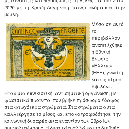
μετανάστες και πρόσφυγες τη δεκαετία του 2010-
2020 με τη Χρυσή Αυγή να μπαίνει ακόμα και στην
βουλή.
Μέσα σε αυτό
το
περιβάλλον
αναπτύχθηκε
η Εθνική
Ένωσις
«Ελλάς»
(ΕΕΕ), γνωστή
και ως «Τρία
Έψιλον».
Ήταν μια εθνικιστική, αντισημιτική οργάνωση, με
φασιστικά πρότυπα, που βρήκε πρόσφορο έδαφος
στα φτωχότερα στρώματα. Στα στρώματα αυτά
καλλιέργησε το μίσος και επανατροφοδότησε την
κοινωνική δυσαρέσκεια εναντίον των Εβραίων
συμπολιτών τους. Η δυστυχία αλλά και το διεθνές