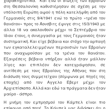
χαρακτηριστικά. Και ενώ οι διώξεις των Εβραίων
στη Θεσσαλονίκη καθυστέρησαν σε σχέση με την
υπόλοιπη Ευρώπη αφού η πόλη κατελήφθη από του
Γερμανούς στις 9/4/1941 ενώ το πρώτο «τρένο του
θανάτου» προς το Άουσβιτς έφυγε στις 15/3/1943 με
άλλα 18 να ακολουθούν μέχρι το Σεπτέμβριο του
ίδιου έτους, η συνεργασία με τους Γερμανούς ήταν
συστηματική. Και είχε βέβαια και στόχο την αρπαγή
των εγκαταλελειμμένων περιουσιών των Εβραίων
που αναχωρούσαν με τα τρένα του θανάτου.
Εξαιρέσεις βέβαια υπήρξαν αλλά ήταν μάλλον
λίγες και επιπλέον δεν κατεγράφησαν, σε
αντίθεση με τους Εβραίους της Αθήνας που στη
διάσωση τους συμμετείχαν (σύμφωνα με πηγές της
εποχής) από τον Αγγελο Έβερτ μέχρι τον
Αρχιεπίσκοπο. Αλλά και εδώ τα πράγματα δεν ήταν
μαύρο - άσπρο.
Η μνήμη του εμπρησμού του Κάμπελ είναι πιο
επίκαιρη από ποτέ. Το Κάμπελ μας διδάσκει ότι ο