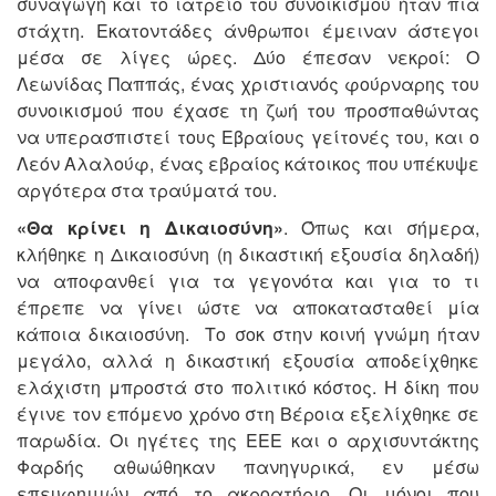
συναγωγή και το ιατρείο του συνοικισμού ήταν πια
στάχτη. Εκατοντάδες άνθρωποι έμειναν άστεγοι
μέσα σε λίγες ώρες. Δύο έπεσαν νεκροί: Ο
Λεωνίδας Παππάς, ένας χριστιανός φούρναρης του
συνοικισμού που έχασε τη ζωή του προσπαθώντας
να υπερασπιστεί τους Εβραίους γείτονές του, και ο
Λεόν Αλαλούφ, ένας εβραίος κάτοικος που υπέκυψε
αργότερα στα τραύματά του.
«Θα κρίνει η Δικαιοσύνη»
. Όπως και σήμερα,
κλήθηκε η Δικαιοσύνη (η δικαστική εξουσία δηλαδή)
να αποφανθεί για τα γεγονότα και για το τι
έπρεπε να γίνει ώστε να αποκατασταθεί μία
κάποια δικαιοσύνη. Το σοκ στην κοινή γνώμη ήταν
μεγάλο, αλλά η δικαστική εξουσία αποδείχθηκε
ελάχιστη μπροστά στο πολιτικό κόστος. Η δίκη που
έγινε τον επόμενο χρόνο στη Βέροια εξελίχθηκε σε
παρωδία. Οι ηγέτες της ΕΕΕ και ο αρχισυντάκτης
Φαρδής αθωώθηκαν πανηγυρικά, εν μέσω
επευφημιών από το ακροατήριο. Οι μόνοι που