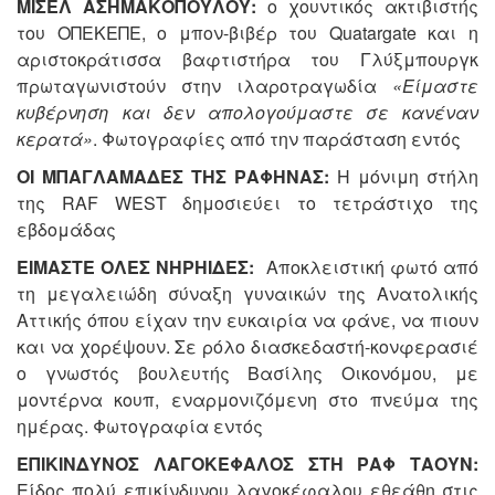
ΜΙΣΕΛ ΑΣΗΜΑΚΟΠΟΥΛΟΥ:
o χουντικός ακτιβιστής
του ΟΠΕΚΕΠΕ, ο μπον-βιβέρ του Quatargate και η
αριστοκράτισσα βαφτιστήρα του Γλύξμπουργκ
πρωταγωνιστούν στην ιλαροτραγωδία
«Είμαστε
κυβέρνηση και δεν απολογούμαστε σε κανέναν
κερατά»
. Φωτογραφίες από την παράσταση εντός
ΟΙ ΜΠΑΓΛΑΜΑΔΕΣ ΤΗΣ ΡΑΦΗΝΑΣ:
Η μόνιμη στήλη
της RAF WEST δημοσιεύει το τετράστιχο της
εβδομάδας
ΕΙΜΑΣΤΕ ΟΛΕΣ ΝΗΡΗΙΔΕΣ:
Αποκλειστική φωτό από
τη μεγαλειώδη σύναξη γυναικών της Ανατολικής
Αττικής όπου είχαν την ευκαιρία να φάνε, να πιουν
και να χορέψουν. Σε ρόλο διασκεδαστή-κονφερασιέ
ο γνωστός βουλευτής Βασίλης Οικονόμου, με
μοντέρνα κουπ, εναρμονιζόμενη στο πνεύμα της
ημέρας. Φωτογραφία εντός
ΕΠΙΚΙΝΔΥΝΟΣ ΛΑΓΟΚΕΦΑΛΟΣ ΣΤΗ ΡΑΦ ΤΑΟΥΝ:
Είδος πολύ επικίνδυνου λαγοκέφαλου εθεάθη στις