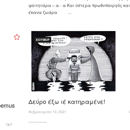
φοιτητάρα – α - α Και ύστερα πρωθυπουργός και
έκανα ζωάρα …
ΧΙΟΎΜΟΡ
Δεύρο έξω ιέ κατηραμένε!
bemus
Φεβρουαρίου 13, 2021
................
0