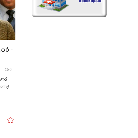
αό -
0
ντά
ύπς!