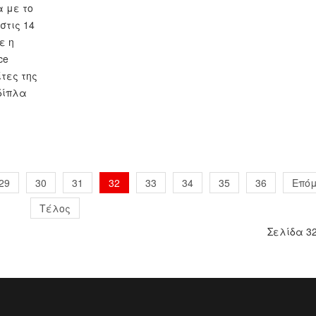
 με το
στις 14
ε η
ce
τες της
δίπλα
29
30
31
32
33
34
35
36
Επό
Τέλος
Σελίδα 32