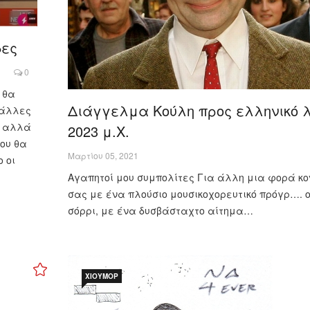
δες
0
 θα
Διάγγελμα Κούλη προς ελληνικό λ
 άλλες
, αλλά
2023 μ.Χ.
που θα
Μαρτίου 05, 2021
 οι
Αγαπητοί μου συμπολίτες Για άλλη μια φορά κο
σας με ένα πλούσιο μουσικοχορευτικό πρόγρ…. ο
σόρρι, με ένα δυσβάσταχτο αίτημα…
ΧΙΟΎΜΟΡ