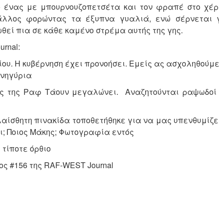
ο ένας με μπουρνουζοπετσέτα και τον φραπέ στο χέρι
άλλος φορώντας τα έξυπνα γυαλιά, ενώ σέρνεται 
θεί πια σε κάθε καμένο στρέμα αυτής της γης.
rnal:
ου. Η κυβέρνηση έχει προνοήσει. Εμείς ας ασχοληθούμε
ανηγύρια
ς της Ραφ Τάουν μεγαλώνει. Αναζητούνται ραψωδοί 
ίσθητη πινακίδα τοποθετήθηκε για να μας υπενθυμίζε
ει; Ποιος Μάκης; Φωτογραφία εντός
 τίποτε όρθιο
ος #156 της RAF-WEST Journal