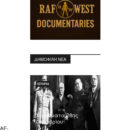
ΔΗΜΟΦΙΛΗ ΝΕΑ
ΙΣΤΟΡΊΑ
Χαράματα 28ης
Οκτωβρίου
AF-