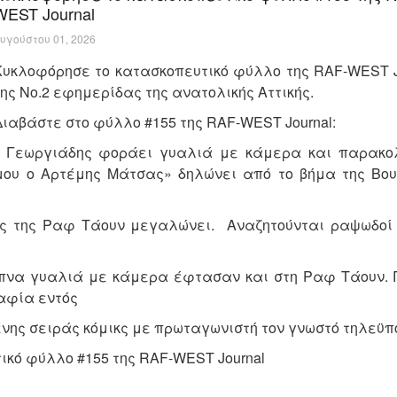
WEST Journal
υγούστου 01, 2026
Κυκλοφόρησε το κατασκοπευτικό φύλλο της RAF-WEST Jo
της Νo.2 εφημερίδας της ανατολικής Αττικής.
Διαβάστε στο φύλλο #155 της RAF-WEST Journal:
 Γεωργιάδης φοράει γυαλιά με κάμερα και παρακολ
 μου ο Αρτέμης Μάτσας» δηλώνει από το βήμα της Βου
ς της Ραφ Τάουν μεγαλώνει. Αναζητούνται ραψωδοί 
πνα γυαλιά με κάμερα έφτασαν και στη Ραφ Τάουν. 
αφία εντός
ένης σειράς κόμικς με πρωταγωνιστή τον γνωστό τηλεϋ
τικό φύλλο #155 της RAF-WEST Journal