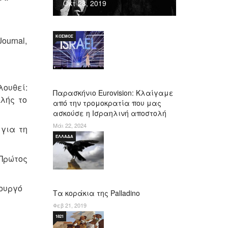
Οκτ 28, 2019
ΚΌΣΜΟΣ
urnal,
ουθεί:
Παρασκήνιο Eurovision: Κλαίγαμε
λής το
από την τρομοκρατία που μας
ασκούσε η Ισραηλινή αποστολή
Μάι 22, 2024
για τη
ΕΛΛΆΔΑ
Πρώτος
πουργό
Τα κοράκια της Palladino
Φεβ 21, 2019
1821