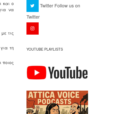
 και ο
Twitter
Follow us on
για να
Twitter
 με τις
για τη
YOUTUBE PLAYLISTS
ι ποιος