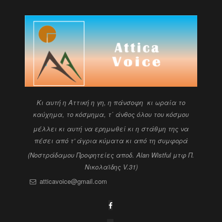
Kι αυτή η Αττική η γη, η πάνσοφη κι ωραία
το
καύχημα, το κόσμημα, τ΄ άνθος όλου του κόσμου
μέλλει κι αυτή να ερημωθεί κι η στάθμη της να
πέσει
από τ' άγρια κύματα κι από τη συμφορά
(Νοστράδαμου Προφητείες αποδ. Alan Wistful
μτφ Π.
Νικολαϊδης V.31)
atticavoice@gmail.com