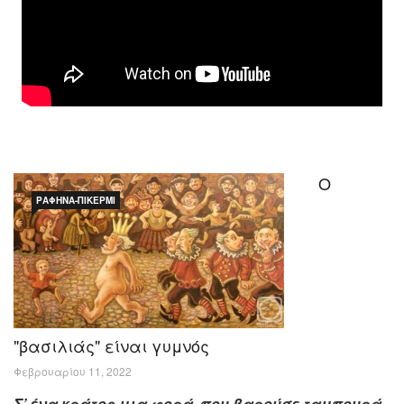
Ο
ΡΑΦΉΝΑ-ΠΙΚΈΡΜΙ
"βασιλιάς" είναι γυμνός
Φεβρουαρίου 11, 2022
Σ’ ένα κράτος μια φορά, που βαρούσε ταμπουρά,