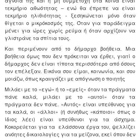
άγνοιά της και η μη συμμετοχή στα κοινά είναι
τεκμήριο αθωότητας – ενώ θα έπρεπε να είναι
τεκμήριο ηλιθιότητας - ξεσηκώνεται μόνο όταν
θίγεται ο μικρόκοσμός της. Όταν για παράδειγμα
μένει για ώρες χωρίς ρεύμα ή όταν αρχίζουν να
γλιστράνε τα σπίτια τους.
Και περιμένουν από το δήμαρχο βοήθεια. Μια
βοήθεια όμως που δεν πρόκειται να έρθει, γιατί ο
δήμαρχος δεν είναι τίποτα περισσότερο από όσους
τον επέλεξαν. Εικόνα σου είμαι, κοινωνία, και σου
μοιάζω, όπως κραυγάζει με απόγνωση ο ποιητής
Μιλάει με το «εγώ» ή το «εμείς» όταν τα πράγματα
πάνε καλά, μιλάει με το «αυτοί» όταν τα
πράγματα δεν πάνε. «Αυτός» είναι υπεύθυνος για
τα καλά, οι «άλλοι» (ή συνήθως «κάποιοι» όπως ο
ίδιος λέει) είναι υπεύθυνοι για τα άσχημα.
Κοκορεύεται για τα ελάσσονα έργα του, ψελλίζει
ανόητες δικαιολογίες για τα μείζονα, εκεί όπου δεν