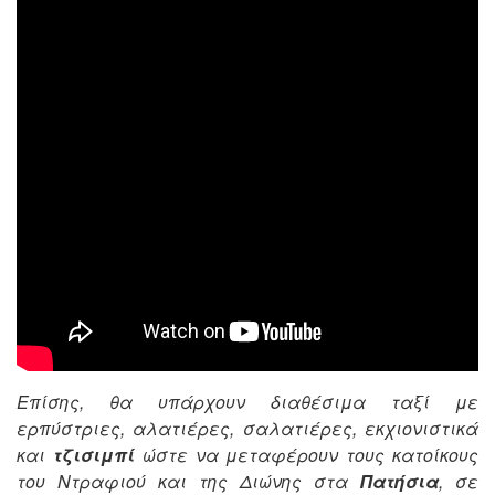
Επίσης, θα υπάρχουν διαθέσιμα ταξί με
ερπύστριες, αλατιέρες, σαλατιέρες, εκχιονιστικά
και
τζισιμπί
ώστε να μεταφέρουν τους κατοίκους
του Ντραφιού και της Διώνης στα
Πατήσια
, σε