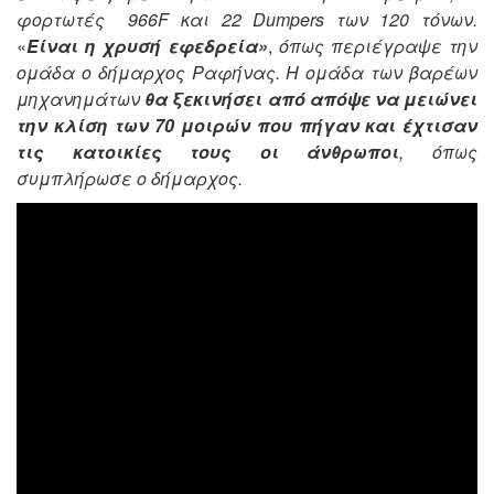
φορτωτές 966F και 22 Dumpers των 120 τόνων.
«
Είναι η χρυσή εφεδρεία»
,
όπως περιέγραψε την
ομάδα ο δήμαρχος Ραφήνας.
Η ομάδα των βαρέων
μηχανημάτων
θα ξεκινήσει από απόψε να μειώνει
την κλίση των 70 μοιρών που πήγαν και έχτισαν
τις κατοικίες τους οι άνθρωποι
, όπως
συμπλήρωσε ο δήμαρχος.