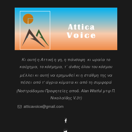
Kι αυτή η Αττική η γη, η πάνσοφη κι ωραία
το
καύχημα, το κόσμημα, τ΄ άνθος όλου του κόσμου
μέλλει κι αυτή να ερημωθεί κι η στάθμη της να
πέσει
από τ' άγρια κύματα κι από τη συμφορά
(Νοστράδαμου Προφητείες αποδ. Alan Wistful
μτφ Π.
Νικολαϊδης V.31)
atticavoice@gmail.com